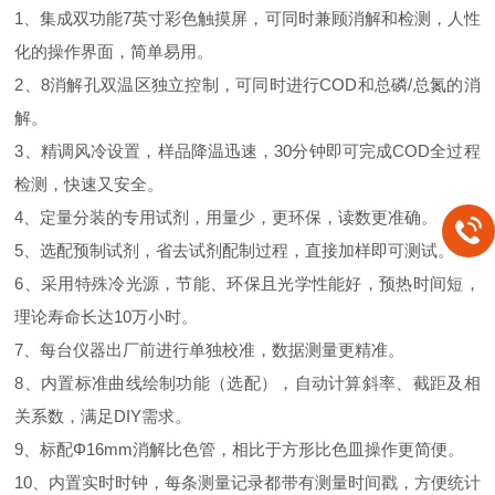
1、集成双功能7英寸彩色触摸屏，可同时兼顾消解和检测，人性
化的操作界面，简单易用。
2、8消解孔双温区独立控制，可同时进行COD和总磷/总氮的消
解。
3、精调风冷设置，样品降温迅速，30分钟即可完成COD全过程
检测，快速又安全。
4、定量分装的专用试剂，用量少，更环保，读数更准确。
5、选配预制试剂，省去试剂配制过程，直接加样即可测试。
6、采用特殊冷光源，节能、环保且光学性能好，预热时间短，
理论寿命长达10万小时。
7、每台仪器出厂前进行单独校准，数据测量更精准。
8、内置标准曲线绘制功能（选配），自动计算斜率、截距及相
关系数，满足DIY需求。
9、标配Φ16mm消解比色管，相比于方形比色皿操作更简便。
10、内置实时时钟，每条测量记录都带有测量时间戳，方便统计