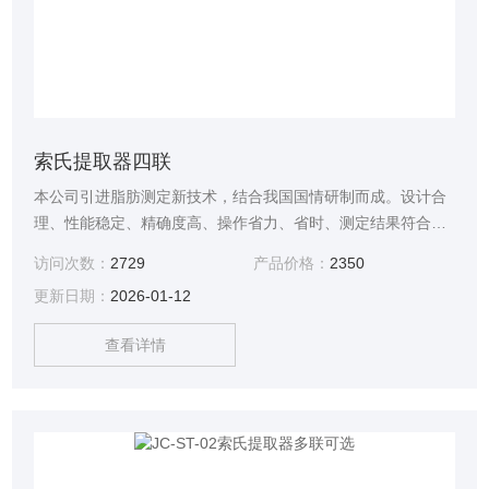
索氏提取器四联
本公司引进脂肪测定新技术，结合我国国情研制而成。设计合
理、性能稳定、精确度高、操作省力、省时、测定结果符合国
家GB5009.6-2016标准，各项指标及性能都到达到进口同类产
访问次数：
2729
产品价格：
2350
品的要求，该仪器是食品、脂肪、饲料等行业测定脂肪的理想
更新日期：
2026-01-12
设备。四联索氏提取器
查看详情