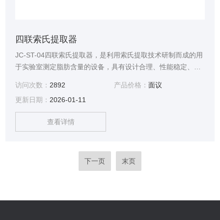
四联索氏提取器
JC-ST-04四联索氏提取器，是利用索氏提取技术研制而成的用
于实验室测定脂肪含量的设备，具有设计合理、性能稳定、准
确度高、操作省力、省时，提取方法符合（GB5512-85）标
访问次数：
2892
产品价格：
面议
准。该仪器是食品、油脂、饲料、土壤等行业进行索氏提取的
更新日期：
2026-01-11
理想设备。
查看详情
下一页
末页