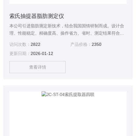
索氏抽提器脂肪测定仪
本公司引进脂肪测定新技术，结合我国国情研制而成。设计合
理、性能稳定、精确度高、操作省力、省时、测定结果符合国
家GB5009.6-2016标准，各项指标及性能都到达到进口同类产
访问次数：
2822
产品价格：
2350
品的要求，索氏抽提器脂肪测定仪该仪器是食品、脂肪、饲料
更新日期：
2026-01-12
等行业测定脂肪的理想设备。
查看详情