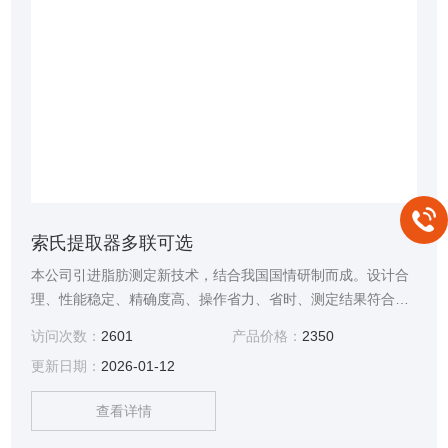
索氏提取器多联可选
本公司引进脂肪测定新技术，结合我国国情研制而成。设计合
理、性能稳定、精确度高、操作省力、省时、测定结果符合国
家GB5009.6-2016标准，各项指标及性能都到达到进口同类产
访问次数：
2601
产品价格：
2350
品的要求，该仪器索氏提取器多联可选是食品、脂肪、饲料等
更新日期：
2026-01-12
行业测定脂肪的理想设备。
查看详情