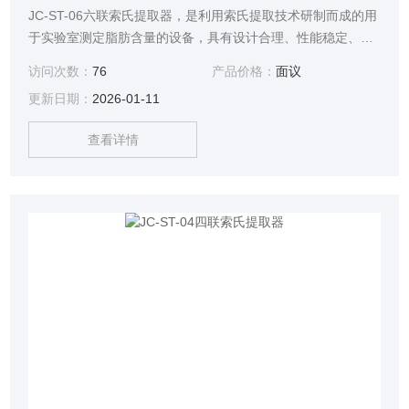
JC-ST-06六联索氏提取器，是利用索氏提取技术研制而成的用
于实验室测定脂肪含量的设备，具有设计合理、性能稳定、准
确度高、操作省力、省时，提取方法符合（GB5512-85）标
访问次数：
76
产品价格：
面议
准。该仪器是食品、油脂、饲料、土壤等行业进行索氏提取的
更新日期：
2026-01-11
较为理想设备。
查看详情