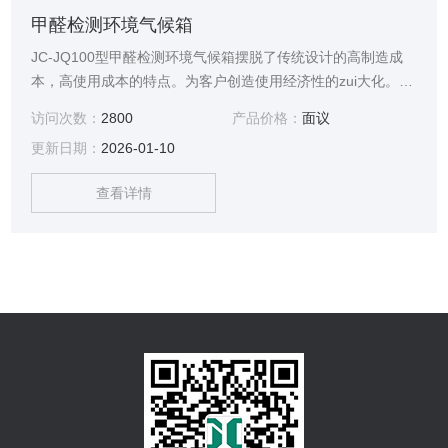
甲醛检测环境气候箱
JC-JQ100型甲醛检测环境气候箱摆脱了传统设计的高制造成
本，高使用成本的特点。为客户创造使用经济性的zui大化。它
秉用“高效、节能、环保、健康”的设计理念，为用户制造的符
访问次数：
2800
产品价格：
面议
合二十一世纪新特点的高性能产品，其产品总体设计合理，具
更新日期：
2026-01-10
有结构紧凑、重量轻、噪音低、运行安全、可靠性高等优点
查看详情