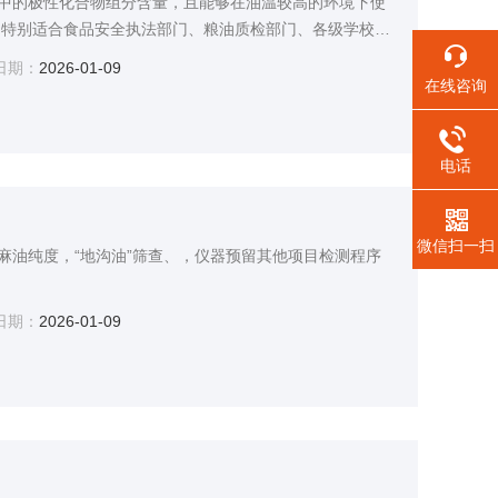
中的极性化合物组分含量，且能够在油温较高的环境下使
 特别适合食品安全执法部门、粮油质检部门、各级学校餐
工企业、油炸食品制造商、面包房等使用，也可以用于实
日期：
2026-01-09
到检测食用油品质、节省食用油、保证产品的质量、保证
在线咨询
电话
微信扫一扫
麻油纯度，“地沟油”筛查、，仪器预留其他项目检测程序
日期：
2026-01-09