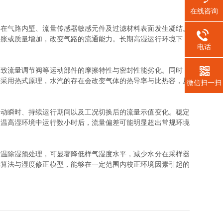
在线咨询
在气路内壁、流量传感器敏感元件及过滤材料表面发生凝结。
膨胀或质量增加，改变气路的流通能力。长期高湿运行环境下，
电话
致流量调节阀等运动部件的摩擦特性与密封性能劣化。同时，
若采用热式原理，水汽的存在会改变气体的热导率与比热容，从
微信扫一扫
动瞬时、持续运行期间以及工况切换后的流量示值变化。稳定
高温高湿环境中运行数小时后，流量偏差可能明显超出常规环境
温除湿预处理，可显著降低样气湿度水平，减少水分在采样器
偿算法与湿度修正模型，能够在一定范围内校正环境因素引起的