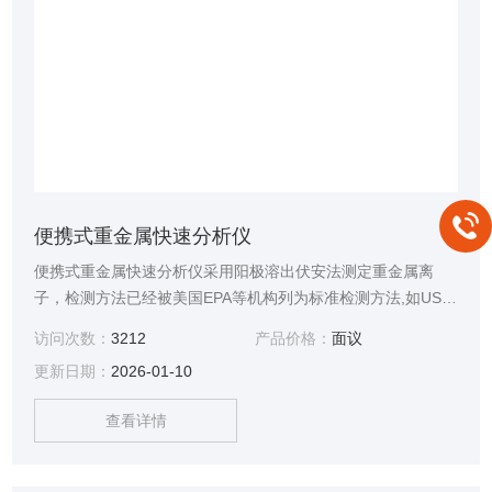
便携式重金属快速分析仪
便携式重金属快速分析仪采用阳极溶出伏安法测定重金属离
子，检测方法已经被美国EPA等机构列为标准检测方法,如US
EPA 1001、7063 、7472 、D3557-95、DIN 38 406、ISO
访问次数：
3212
产品价格：
面议
6636-1、ISO 8391-1、AOAC 982.23；中国也把该检测方法
更新日期：
2026-01-10
列为国家标准方法之一，如GB/T 13896-92、GB17378.4-
2007。
查看详情