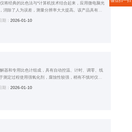
微信扫一扫
测定仪将经典的比色法与*计算机技术结合起来，应用微电脑光
，消除了人为误差，测量分辨率大大提高。该产品具有自
浓度直读、曲线存储、自动打印等特点，仪器操作简便，人
日期：
2026-01-10
识即可应用本产品。
专用消解器和专用比色计组成，具有自动控温、计时、调零、线
于测定过程使用强氧化剂，腐蚀性较强，稍有不慎对仪器
我们开发出*的自动气压进样方式从而避免了可能发生的腐
日期：
2026-01-10
的应用过低、试剂耗材费用高、耗能大而开发的用仪器取
。