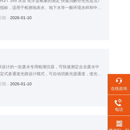
HJ/T 399 水质 化学需氧量的测定 快速消解分光光度法》
D指标，适用于检测地表水、地下水等一般环境水样和中轻
站、污水处理厂、大专院校、科研院所、石化、造纸、印
日期：
2026-01-10
等行业。
是我司新设计的一款废水专用检测仪器，可快速测定企业废水中
固定式多通道光路设计模式，可自动切换光源通道，使光源
素。该款仪器可扩展性强，为后期企业增加检测参数提供
日期：
2026-01-10
在线咨询
电话