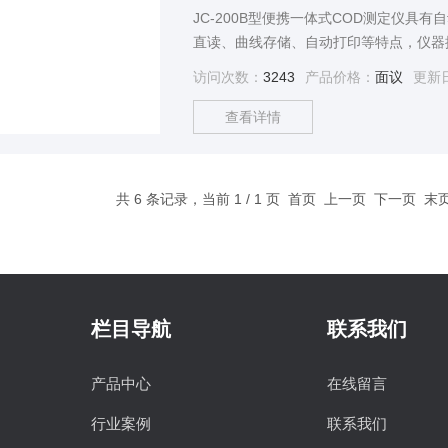
JC-200B型便携一体式COD测定仪具
直读、曲线存储、自动打印等特点，仪器
即可应用本产品,是基于常规滴定方法对
访问次数：
3243
产品价格：
面议
更新
仪器取代人工的快速测定COD指标的一
查看详情
共 6 条记录，当前 1 / 1 页 首页 上一页 下一页 
栏目导航
联系我们
产品中心
在线留言
行业案例
联系我们