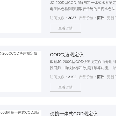
JC-200D型COD消解测定一体式水质
电子比色检测原理取代传统的目视比色法
动PID控温、双液晶显示、自动调零、
访问次数：
3037
产品价格：
面议
更新
机交互式操作，使用者无需复杂的专业知
查看详情
COD快速测定仪
聚创JC-200C型COD快速测定仪由
性回归、曲线储存和数据打印等功能。由
和氧化剂输送系统会造成严重腐蚀，为此
访问次数：
3152
产品价格：
面议
更新
蚀现象。是基于常规滴定方法对时间效率
代人工的快速测定COD指标的一款仪器
查看详情
便携一体式COD测定仪