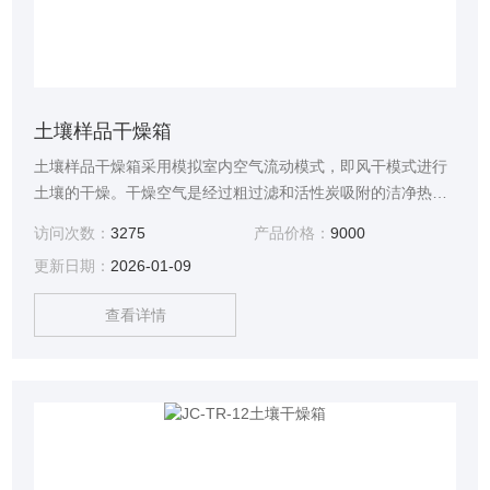
土壤样品干燥箱
土壤样品干燥箱采用模拟室内空气流动模式，即风干模式进行
土壤的干燥。干燥空气是经过粗过滤和活性炭吸附的洁净热空
气，样品分室独立存放和干燥，它具有洁净，避免样品交叉污
访问次数：
3275
产品价格：
9000
染；省时；省力；节省空间；提高土壤干燥效率等特点。
更新日期：
2026-01-09
查看详情