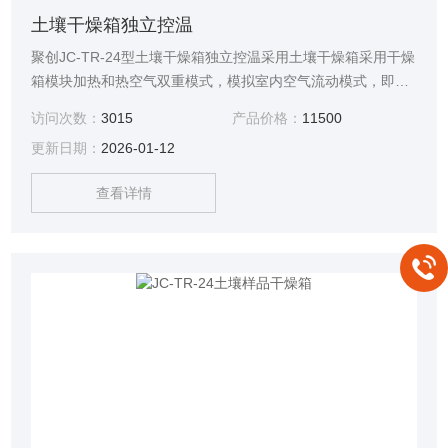
土壤干燥箱独立控温
聚创JC-TR-24型土壤干燥箱独立控温采用土壤干燥箱采用干燥
箱模块加热和热空气双重模式，模拟室内空气流动模式，即风
干模式进行土壤的干燥。干燥空气是经过粗过滤和活性炭（或
访问次数：
3015
产品价格：
11500
者分子筛）吸附的洁净热空气，样品分室独立存放和干燥，它
更新日期：
2026-01-12
具有洁净，避免样品污染；省时；省力；节省空间；提高土壤
干燥效率等特点
查看详情