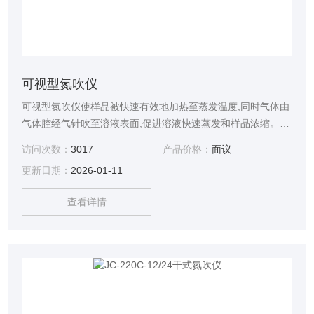
可视型氮吹仪
可视型氮吹仪使样品被快速有效地加热至蒸发温度,同时气体由
气体腔经气针吹至溶液表面,促进溶液快速蒸发和样品浓缩。广
泛应用于农残分析、环境分析、生物分析、食品饮料、制药药
访问次数：
3017
产品价格：
面议
检等领域。
更新日期：
2026-01-11
查看详情