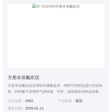
方形水浴氮吹仪
方形水浴氮吹仪采用吹扫捕集技术，同时可对样品进行控温加
热，利用氮气等惰性气体快速、可控、连续地吹到样品表面来
达到样品溶液快速无氧浓缩。该方法具有省时、便捷、准确的
访问次数：
2562
产品价格：
面议
特点。广泛用于食品安全、医药、农药残留检测、临床药代等
更新日期：
2026-01-11
领域。