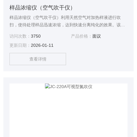
样品浓缩仪（空气吹干仪）
样品浓缩仪（空气吹干仪）利用天然空气对加热样液进行吹
扫，使待处理样品迅速浓缩，达到快速分离纯化的效果。该方
法操作简便，尤其可以同时处理多个样品，大大缩短了检测时
访问次数：
3750
产品价格：
面议
间。且体积小巧携带方便，无需另外配备气源，经济又实惠。
更新日期：
2026-01-11
被广泛应用于农残检测，制药行业和通用研究中的样品批量处
理。
查看详情