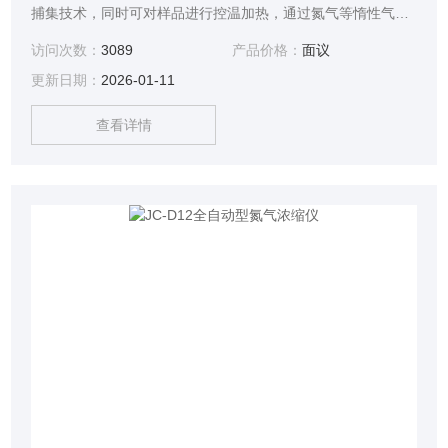
捕集技术，同时可对样品进行控温加热，通过氮气等惰性气体
快速、可控、连续地吹到样品表面来达到样品溶液快速无氧浓
访问次数：
3089
产品价格：
面议
缩。该方法具有省时、便捷、准确的特点。广泛用于食品安
更新日期：
2026-01-11
全、医药、农药残留检测、临床药代等领域。
查看详情