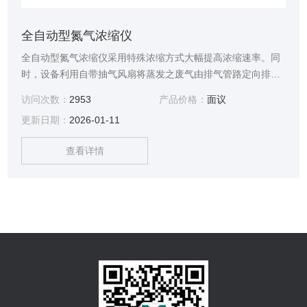
全自动型氮气浓缩仪
全自动型氮气浓缩仪采用特殊浓缩方式大幅提高浓缩速率。同
时，设备利用自带抽气风扇将蒸发之废气由排气管路定向排
出，使得原本必须置于通风厨中的氮吹浓缩装置可安全的安装
访问次数：
2953
产品价格：
面议
于一般实验平台上。不仅移动容易，节约实验室成本，而且zui
更新日期：
2026-01-11
大限度地减轻了有毒有害溶剂对操作人员的伤害。是实验室常
见的样品前处理装置。
查看详情