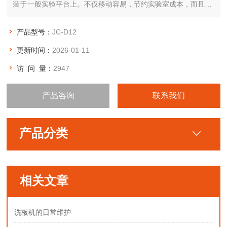
装于一般实验平台上。不仅移动容易，节约实验室成本，而且zui
大限度地减轻了有毒有害溶剂对操作人员的伤害。是实验室常见
的样品前处理装置。
产品型号：
JC-D12
更新时间：
2026-01-11
访 问 量：
2947
产品咨询
联系我们
产品分类
相关文章
洗板机的日常维护