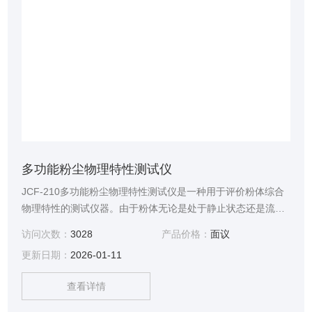
多功能粉尘物理特性测试仪
JCF-210多功能粉尘物理特性测试仪是一种用于评价粉体综合
物理特性的测试仪器。由于粉体无论是处于静止状态还是流动
状态，都是一种两相存在的体系。颗粒本身的特性以及颗粒之
访问次数：
3028
产品价格：
面议
间相互摩擦将会产生一些特殊流动特性，研究这些特性对粉体
更新日期：
2026-01-11
加工、输送、包装、存储等方面的工作具有重要意义。该仪器
的特点是一机多用、测定条件灵活多样、操作简便、重复性
查看详情
好、适合多种标准等。