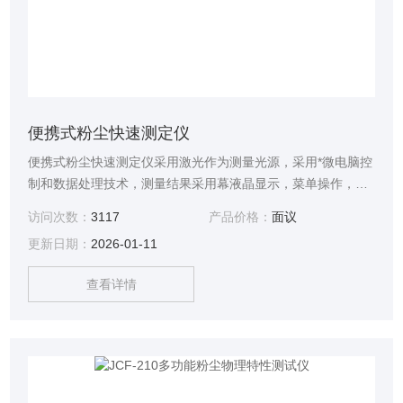
便携式粉尘快速测定仪
便携式粉尘快速测定仪采用激光作为测量光源，采用*微电脑控
制和数据处理技术，测量结果采用幕液晶显示，菜单操作，功
能强劲，可以大容量存储测量数据，并且可随时对数据进行查
访问次数：
3117
产品价格：
面议
询。还可将全部测量结果传输给计算机制成测试报告。传感器
更新日期：
2026-01-11
等关键部件采用进口器件，各项性能稳定可靠，是各类作业场
所进行粉尘浓度和分散度快速测量的理想仪器。
查看详情