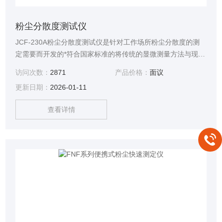
粉尘分散度测试仪
JCF-230A粉尘分散度测试仪是针对工作场所粉尘分散度的测
定需要而开发的*符合国家标准的将传统的显微测量方法与现代
的图像技术相结合，是一种采用图像法进行颗粒分析和粒度测
访问次数：
2871
产品价格：
面议
量的粉尘分析系统，由光学显微镜、数字CCD摄像机和颗粒图
更新日期：
2026-01-11
像处理分析软件组成。
查看详情