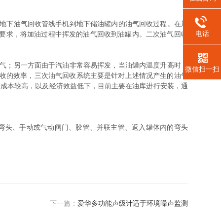
地下油气回收管线手机到地下储油罐内的油气回收过程。在加
电话
围的要求，将加油过程中挥发的油气回收到油罐内。二次油气回收
气；另一方面由于汽油非常容易挥发，当油罐内温度升高时，
微信扫一扫
气回收的效率，三次油气回收系统主要是针对上述情况产生的油气
为成本较高，以及经济效益低下，目前主要在油库进行安装，通
弯头、手动或气动阀门、胶管、并联主管、返入罐体内的弯头
下一篇：
爱华多功能声级计适于环境噪声监测