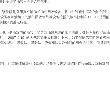
并且保证了油气不会进入空气中。
该阶段是采用真空辅助式油气回收设备，将加油过程中挥发的油气通过
置在加油枪上的油气回收管线等设备按照气液比控制在1.0~1.2范
收检测的重点所在。
低下储油罐内的油气可能导致油罐系统的压力增高，引起呼吸阀排放油
52——2007《加油站大气污染排放标准》要求，为了保证第二阶段油
有冷凝法、吸收法、吸附法、膜分离法以及他们的组合方法等。但是因
；穿过罐体底部和顶部的无缝钢管，或外部管路连接系统；罐顶部的