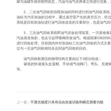
罐与油罐车保持密闭状态，汽油与油气在两者之间进行交换，
2、二次油气回收阶段既加油的同时进行的油气回收系统。
油站为汽车加油的过程中，通过真空泵产生的真空压力，经过设
系统是目前加油站进行油气回收改造的主要部分，也是油气回
3、三次油气回收系统即油气排放处理装置。一方面收集到
汽油蒸发加剧，也会引起呼吸阀排放油气。根据国家GB209
进行回收处理。目前国内外对加油站三次油气回收的方式主要
过与一次油气回收相结合达到油气回收的目的。
油气回收检测仪的物理结构主要由以下3部分组成：
罐底的快速接头盒盖帽、手动或气动阀门、弯头、无缝钢管
等。
上一篇：
不透光烟度计具有自由加速试验和瞬态测量功能