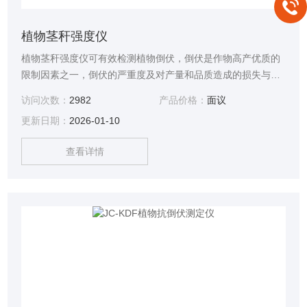
植物茎秆强度仪
植物茎秆强度仪可有效检测植物倒伏，倒伏是作物高产优质的
限制因素之一，倒伏的严重度及对产量和品质造成的损失与作
物生长环境和倒伏的发生时期有关，国内外学者对作物的抗倒
访问次数：
2982
产品价格：
面议
伏性进行了广泛深入的研究，提出株高、茎粗和根冠比与抗倒
更新日期：
2026-01-10
性呈显著相关，降低株高是提高抗倒伏性的有效措施，基部茎
粗、单位节间干重和壁厚度与抗倒伏性呈显著负相关。
查看详情