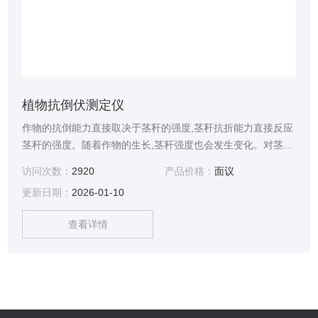
植物抗倒伏测定仪
作物的抗倒能力直接取决于茎秆的强度,茎秆抗折能力直接反应
茎秆的强度。随着作物的生长,茎秆强度也会发生变化。对茎秆
各节节间在个生长期进行了三点弯曲试验,测量了折断弯矩这一
访问次数：
2920
产品价格：
面议
抗折强度指标,可以获得植物茎秆强度在生长过程中的变化。
更新日期：
2026-01-10
JC-KDF植物抗倒伏测定仪通过配置的探针、拉钩、压板等附
件来测量农作物的茎秆强度及抗倒伏能力。
查看详情