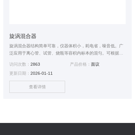
旋涡混合器
旋涡混合器结构简单可靠，仪器体积小，耗电省，噪音低。广
泛应用于离心管、试管、烧瓶等容积内标本的混匀。可根据操
作者的力度调节振荡频率，确保混匀迅速。
访问次数：
2863
产品价格：
面议
更新日期：
2026-01-11
查看详情