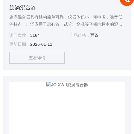
旋涡混合器
旋涡混合器具有结构简单可靠，仪器体积小，耗电省，噪音低
等特点，广泛应用于离心管、试管、烧瓶等容积内标本的混
匀。适用于血常规末稍血液的混匀（抗凝管、820样品档、900
访问次数：
3164
产品价格：
面议
样品杯等）混匀且不破坏血细胞，比手工操作更科学方便，也
更新日期：
2026-01-11
可以用于其它容器内液体的混匀。
查看详情