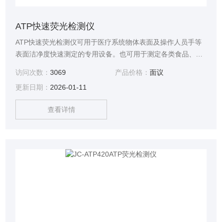
ATP快速荧光检测仪
ATP快速荧光检测仪可用于医疗系统物体表面及操作人员手等
表面洁净度快速测定的专用设备。也可用于测定各类食品、饮
品、工作台面及空气卫生等表面洁净度测定及微生物生长控制
访问次数：
3069
产品价格：
面议
及微生物菌落总数的现场测定，与耗时费力的传统方法相比，
更新日期：
2026-01-11
这种对卫生状况的检测方法能进行快速的洁净度确认
查看详情