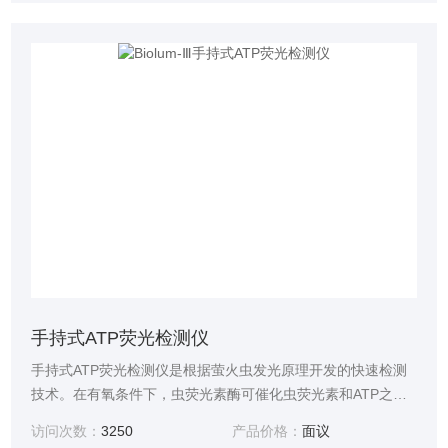
手持式ATP荧光检测仪
手持式ATP荧光检测仪是根据萤火虫发光原理开发的快速检测
技术。在有氧条件下，虫荧光素酶可催化虫荧光素和ATP之间
发生氧化反应形成氧化荧光素并发出荧光，发出的荧光强度与
访问次数：
3250
产品价格：
面议
微生物数量呈正比例关系。通过测试荧光信号的强度可得知待