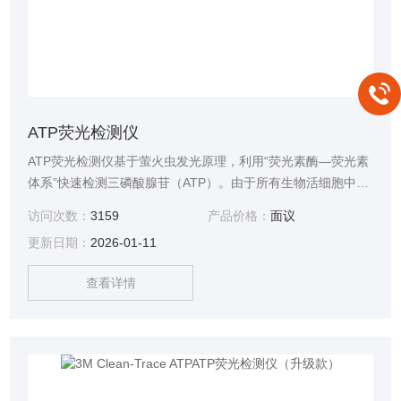
ATP荧光检测仪
ATP荧光检测仪基于萤火虫发光原理，利用“荧光素酶—荧光素
体系”快速检测三磷酸腺苷（ATP）。由于所有生物活细胞中含
有恒量的ATP，所以ATP含量可以清晰地表明样品中细菌或其
访问次数：
3159
产品价格：
面议
他微生物以及食物残留物中所含的总ATP多少，用于判断卫生
更新日期：
2026-01-11
状况。
查看详情