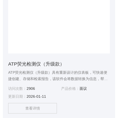
ATP荧光检测仪（升级款）
ATP荧光检测仪（升级款）具有重新设计的仪表板，可快速便
捷创建、存储和检索报告，该软件会将数据转换为信息，帮助
客户明确问题根源，快速采取措施。此外，3M™ Clean-
访问次数：
2906
产品价格：
面议
Trace™ 卫生管理软件配置有便捷的无线联网功能，使用更便
更新日期：
2026-01-11
捷，更直观。分析数据，可掌握工作场所趋势、优化生产效
率，实现工艺增值。
查看详情