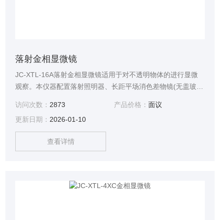
落射金相显微镜
JC-XTL-16A落射金相显微镜适用于对不透明物体的进行显微
观察。本仪器配置落射照明器、长距平场消色差物镜(无盖玻
片)、大视野目镜和内置偏光观察装置，具有外型美观，操作方
访问次数：
2873
产品价格：
面议
便等特点，是金属学、矿物学、精密工程学、电子学等研究的
更新日期：
2026-01-10
理想仪器。适用于学校、科研、工厂等部门使用。
查看详情