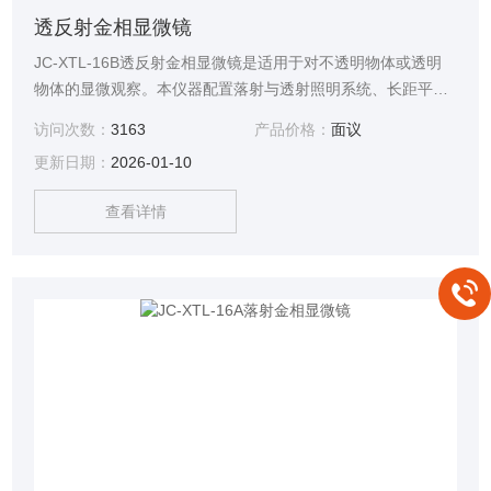
透反射金相显微镜
JC-XTL-16B透反射金相显微镜是适用于对不透明物体或透明
物体的显微观察。本仪器配置落射与透射照明系统、长距平场
消色差物镜(无盖玻片)、大视野目镜和内置偏光观察装置，具
访问次数：
3163
产品价格：
面议
有图像清晰、衬度好，造型美观，操作方便等特点，是生物
更新日期：
2026-01-10
学、金属学、矿物学、精密工程学、电子学等研究的理想仪
器。适用于学校、科研、工厂等部门使用。
查看详情