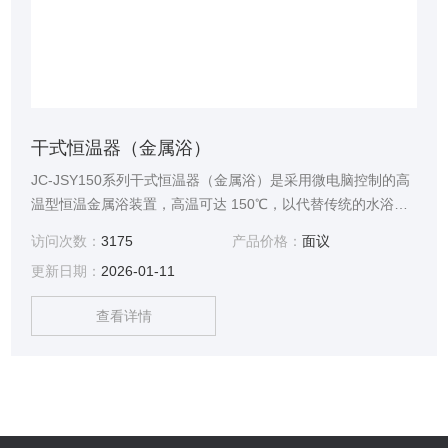
干式恒温器（金属浴）
JC-JSY150系列干式恒温器（金属浴）是采用微电脑控制的高
温型恒温金属浴装置，高温可达 150℃，以代替传统的水浴装
置，使用得心应手；可广泛应用于样品的保存和反应、DNA 扩
访问次数：
3175
产品价格：
面议
增和电泳的预变性、血清凝固等。
更新日期：
2026-01-11
查看详情