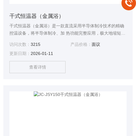
干式恒温器（金属浴）
干式恒温器（金属浴）是一款直流采用半导体制冷技术的精确
控温设备，将半导体制冷、加 热功能完整应用，极大地缩短了
实验操作的时间。是样品孵化、催化、保存等反应过程理想 的
访问次数：
3215
产品价格：
面议
自动化工具。具有加热、制冷，温度自定义编程等多用途功
更新日期：
2026-01-11
能，可以满足不同用户的需求。
查看详情