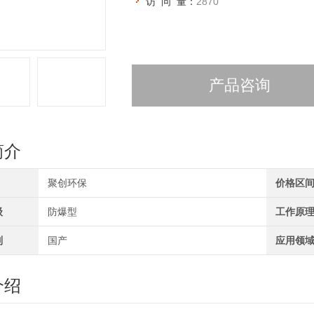
访 问 量：
2870
产品咨询
简介
聚创环保
价格区
级
防爆型
工作原
别
国产
应用领
介绍