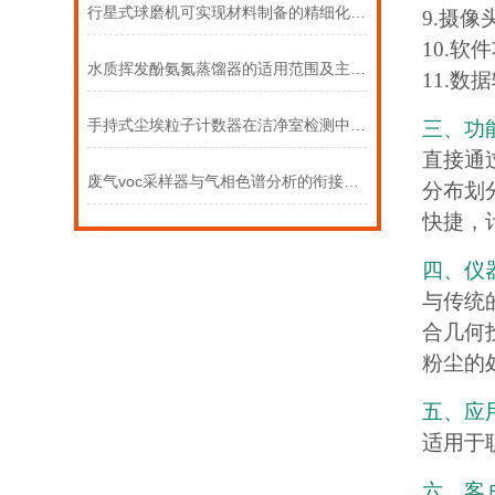
行星式球磨机可实现材料制备的精细化与自动化
9.摄
10.
水质挥发酚氨氮蒸馏器的适用范围及主要工作原理
11.
手持式尘埃粒子计数器在洁净室检测中的应用步骤
三、功
直接通
废气voc采样器与气相色谱分析的衔接流程
分布划
快捷，
四、仪
与传统
合几何
粉尘的
五、应
适用于
六、客