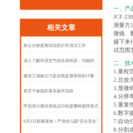
一、产
JCF-23
测量方
相关文章
微镜、
摄下来
粉尘分散度测试仪的日常清洁工作
试范围
深入了解环境空气综合采样器：功能特点全解析
二、技
1.量程范
建设工地扬尘污染在线监测系统的计量校准周期与标准
2.总放
3.显
真空干燥箱的基本操作流程
4.分辨
5.重复
甲烷潜力测试系统运行的是哪种搅拌形式
6.数字
7.自动
6月1日新规落地！严管幼儿园“舌尖安全”
8.分割