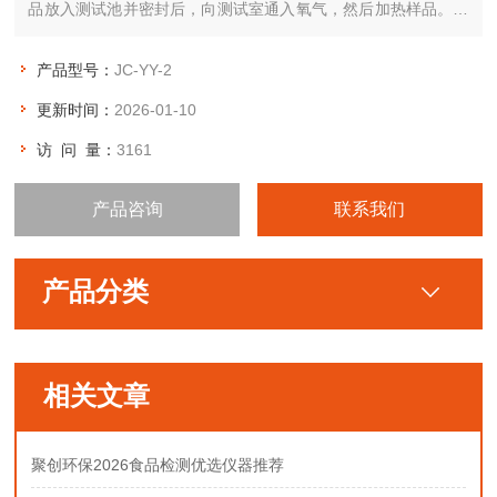
品放入测试池并密封后，向测试室通入氧气，然后加热样品。耗
氧量通过压力降低来标示。测量持续进行，直至达到转折点–即
定义的压降。该结果称为诱导期(IP)，即从测试开始到转折点之
产品型号：
JC-YY-2
间的时长，它表示所测样品的氧化稳定性。
更新时间：
2026-01-10
访 问 量：
3161
产品咨询
联系我们
产品分类
相关文章
聚创环保2026食品检测优选仪器推荐