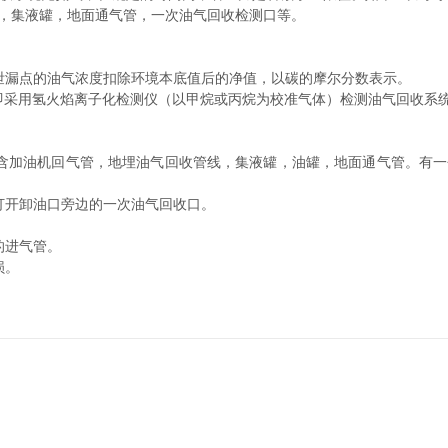
，集液罐，地面通气管，一次油气回收检测口等。
漏点的油气浓度扣除环境本底值后的净值，以碳的摩尔分数表示。
即采用氢火焰离子化检测仪（以甲烷或丙烷为校准气体）检测油气回收系
加油机回气管，地埋油气回收管线，集液罐，油罐，地面通气管。有一
开卸油口旁边的一次油气回收口。
的进气管。
损。