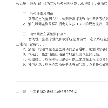
收系统，包含加油机的二次油气回收铜管，地埋管道，储油罐
二、油气泄露检测值：
1、采用规定的监测方法，检测仪器探测到油气回收系统泄
2、油气泄漏监测采样和测定方法按HJ733的规定执行，
三、油气回收主要检测什么？
1、密闭性：指整个油气回收系统是否漏气，这个系统包含
三通阀门都要打开。
2、液阻：指油气在管道里流动的是否通畅。检测时需要打
3、气液比：指加油枪出油量与加油枪回气量的比值。
4、检测接口：指检测接口是否可以正常连接上检测仪器
5、其他外观：指检查加油枪是否有回气罩，查看是否破
上一篇：
一文看懂双路粉尘采样器的特点