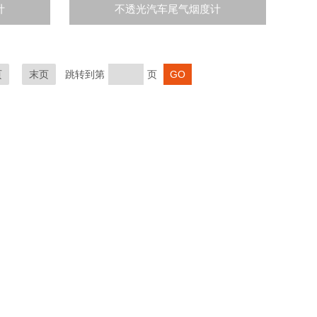
计
不透光汽车尾气烟度计
页
末页
跳转到第
页