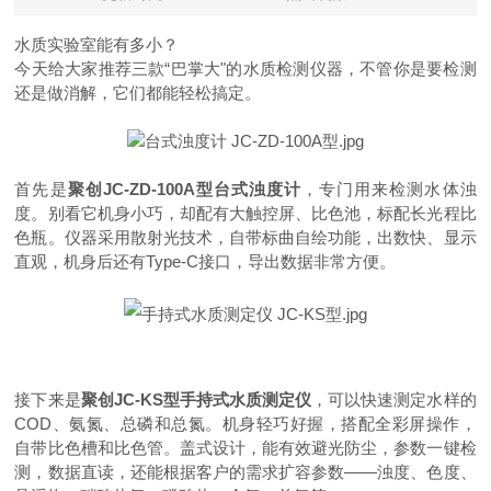
水质实验室能有多小？
今天给大家推荐三款
“巴掌大"的水质检测仪器，不管你是要检测
还是做消解，它们都能轻松搞定
。
首先是
聚创
JC-ZD-100A型台式浊度计
，专门用来检测水体浊
度。别看它机身小巧，却配有大触控屏
、
比色池，标配长光程比
色瓶。
仪器
采用散射光技术，自带标曲自绘功能，出数快、显示
直观，机身后还有
Type-C接口，导出数据非常方便。
接下来是
聚创
JC-KS型手持式水质测定仪
，可以快速测定水样的
COD、氨氮、总磷和总氮。机身轻巧好握，搭配全彩屏操作，
自带比色槽和比色管。盖式设计
，
能有效避光防尘，参数一键检
测，数据直读，还能根据客户的需求扩容参数——
浊度、色度、