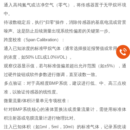
通入‌高纯氮气或洁净空气‌（零气），将传感器置于无甲烷环境
中。
待读数稳定后，执行“归零”操作，消除传感器的基底电流或背景
噪声。这是防止后续测量出现系统性偏差的关键第一步。
‌跨度校准（Span Calibration）‌：
通入已知浓度的‌标准甲烷气体‌（通常选择接近报警值或常用量程
的浓度，如50% LEL或1.0%VOL）。
观察仪器显示值，若与标准值偏差超出允许范围（如±5%），通
过硬件旋钮或软件参数进行微调，直至读数一致。
‌多点验证‌：对于高精度BMP系统，建议进行低、中、高三点校
准，以验证传感器的线性度。
‌微量流量/体积计量单元专项校准‌：
针对BMP系统核心的‌液体置换法‌或‌质量流量计‌，需使用‌标准体
积注射器‌或‌皂膜流量计‌进行物理比对。
注入已知体积（如1ml，5ml，10ml）的标准气体，记录系统读