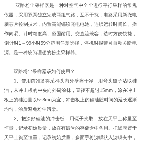
双路粉尘采样器是一种对空气中全尘进行平行采样的常规
仪器，采用双泵独立完成两组气路，互不干扰，电路采用新微电
脑芯片控制技术，内置高能镉镍充电电池，连续运转时间长、操
作简易、计时精度高、坚固耐用、交直流兼容，选时方便快捷，
倒计时1～99小时59分范围任意选择，停机时报警且自动关断电
源。是一种较为理想的粉尘采样器。
双路粉尘采样器该如何使用？
1、使用前准备将采样头内外壁擦干净。用弯头镊子沾取硅
油，从冲击板的中央向外周涂抹，直径不超过15mm，涂在冲击
板上的硅油量以5~8mg为宜，冲击板上的硅油随时间的延长逐渐
均匀，涂后避免粉尘污染。
2、把涂好硅油的冲击板，用镊子夹取，放在天平上称量至
恒量，记录初始质量，放在有编号的存储盒中备用。把滤膜置于
天平上徇至恒重，记录初始质量，多面手将滤膜状入滤膜夹中，