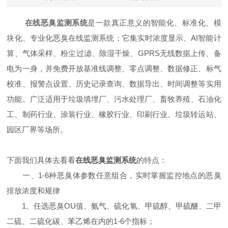
在线恶臭监测系统
是一款真正意义的智能化、标准化、模
块化、专业化恶臭在线监测系统；它集实时浓度显示、AI智能计
算、气体采样、粉尘过滤、除湿干燥、GPRS无线数据上传、备
电为一身，并免费开放基准线调整、零点调整、数据修正、标气
校准、报警点设置、历史记录查询、数据导出、时间调整等实用
功能。广泛适用于垃圾填埋厂、污水处理厂、畜牧养殖、石油化
工、制药行业、涂装行业、橡胶行业、印刷行业、垃圾转运站、
园区厂界等场所。
下面我们具体去看看
在线恶臭监测系统
的特点：
一、1-6种恶臭体参数任意组合，实时掌握监控地点的恶臭
排放浓度和规律
1、任选恶臭OU值、氨气、硫化氢、甲硫醇、甲硫醚、二甲
二硫、二硫化碳、苯乙烯在内的1-6个指标；