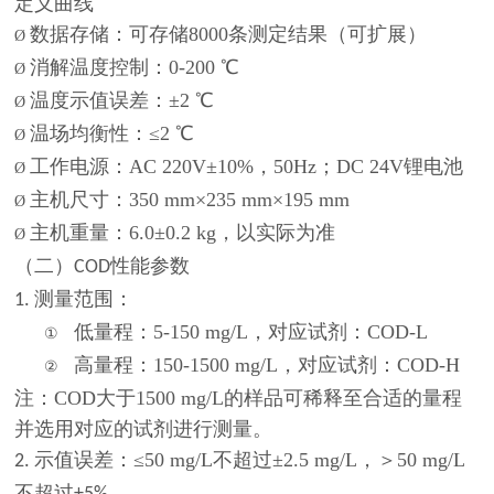
定义曲线
数据存储：可存储
8000
条测定结果（可扩展）
Ø
消解温度控制：
0-200 ℃
Ø
温度示值误差：
±2 ℃
Ø
温场均衡性：
≤2 ℃
Ø
工作电源：
AC 220V±10%，50Hz；DC 24V
锂电池
Ø
主机尺寸：
350 mm×235 mm×195 mm
Ø
主机重量：
6.0±0.2 kg，
以实际为准
Ø
（二）
性能参数
COD
测量范围：
1.
低量程：
5-150 mg/L，
对应试剂：
COD-L
①
高量程：
150-1500 mg/L，
对应试剂：
COD-H
②
注：
COD大于1500 mg/L
的样品可稀释至合适的量程
并选用对应的试剂进行测量。
示值误差：
≤50 mg/L不
超过
±2.5 mg/L，＞50 mg/L
2.
不超过