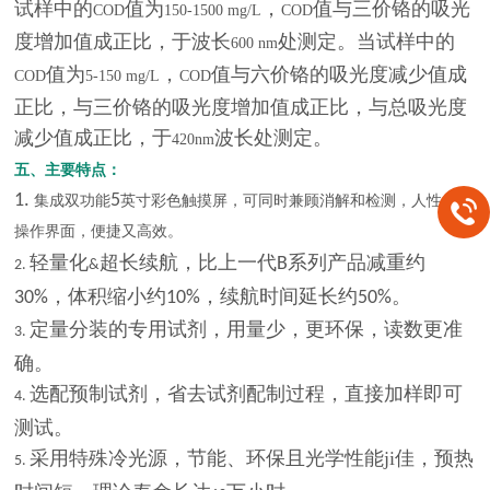
试样中的
值为
，
值与三价铬的吸光
COD
150-1500 mg/L
COD
度增加值成正比，于波长
处测定。当试样中的
600 nm
值为
，
值与六价铬的吸光度减少值成
COD
5-150 mg/L
COD
正比，与三价铬的吸光度增加值成正比，与总吸光度
减少值成正比，于
波长处测定。
420nm
五
、主要特点：
1.
5
集成双功能
英寸彩色触摸屏，可同时兼顾消解和检测，人性化的
操作界面，便捷又高效
。
轻量化
超长续航，比上一代
系列产品减重约
B
2.
&
，体积缩小约
，续航时间延长约
。
30%
10%
50%
定量分装的专用试剂，用量少，更环保，读数更准
3.
确。
选配预制试剂，省去试剂配制过程，直接加样即可
4.
测试。
采用特殊冷光源，节能、环保且光学性能ji佳，预热
5.