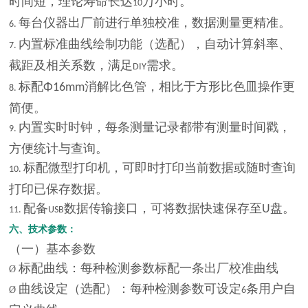
时间短，理论寿命长达
万小时。
10
每台仪器出厂前进行单独校准，数据测量更精准。
6.
内置标准曲线绘制功能（选配），自动计算斜率、
7.
截距及相关系数，满足
需求。
DIY
标配
消解比色管，相比于方形比色皿操作更
Φ16mm
8.
简便。
内置实时时钟，每条测量记录都带有测量时间戳，
9.
方便统计与查询。
标配微型打印机，可即时打印当前数据或随时查询
10.
打印已保存数据。
配备
数据传输接口，可将数据快速保存至
盘。
U
11.
USB
六、技术
参数：
（一）基本参数
标配曲线：每种检测参数标配一条出厂校准曲线
Ø
曲线设定（选配）：每种检测参数可设定
条用户自
Ø
6