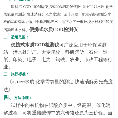
聚创
JC-COD-100M
型便携式
测定仪
依据《
水质 化学
COD
HJ/T 399
需氧量的测定 快速消解分光光度法》设计开发，
能准确快速测定水
样的
指标，适用于检测地表水、地下水等一般环境水样和中轻度
COD
便携式水质COD检测仪
污染废水水样。
二、
适用范围：
便携式水质COD检测仪
可广泛应用于环保监测
站、污水处理厂、大专院校、科研院所、石化、造
纸、印染、电子、电力、钢铁、农业、市政工程等行
业。
三、
执行标准：
《
水质 化学需氧量的测定 快速消解分光光度
HJ/T 399
法》
四、
方法
原理
：
试样中的有机物在强酸介质中，经高温、催化消
解过程，可将重铬酸钾中的六价铬还原为三价铬。当