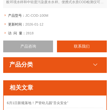
般环境水样和中轻度污染废水水样。便携式水质COD检测仪可广
泛应用于环保监测站、污水处理厂、大专院校、科研院所、石
化、造纸、印染、电子、电力、钢铁、农业、市政工程等行业。
产品型号：
JC-COD-100M
更新时间：
2026-01-12
访 问 量：
2818
产品咨询
联系我们
产品分类
相关文章
6月1日新规落地！严管幼儿园“舌尖安全”