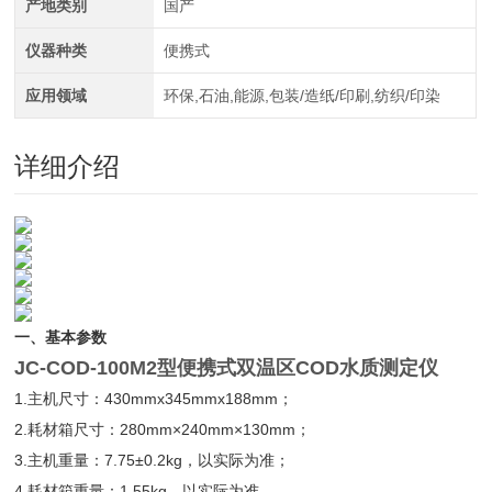
产地类别
国产
仪器种类
便携式
应用领域
环保,石油,能源,包装/造纸/印刷,纺织/印染
详细介绍
一、基本参数
JC-COD-100M2型便携式双温区COD水质测定仪
1.主机尺寸：430mmx345mmx188mm；
2.耗材箱尺寸：280mm×240mm×130mm；
3.主机重量：7.75±0.2kg，以实际为准；
4.耗材箱重量：1.55kg，以实际为准