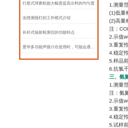
行星式球磨机能大幅度提高出料的均匀度
1.测量
(1)低量
虫情测报灯的工作模式介绍
(2)高量
注：CO
长杆式辐射检测仪的功能特点
2.示值w
3.重复
爱华多功能声级计在使用时，可能会遇到以下常见问题
4.稳定
5.样品
6.抗氯干扰
三、氨
1.测量范围
注：氨氮
2.示值w
3.重复
4.稳定
5.试