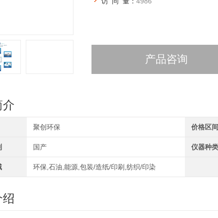
访 问 量：
4986
产品咨询
简介
聚创环保
价格区
别
国产
仪器种
域
环保,石油,能源,包装/造纸/印刷,纺织/印染
介绍