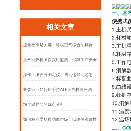
一、基
便携式
相关文章
1.主机尺
2.耗材箱
流量校准是关键：环境空气综合采样器的周期性维护指南
3.主机
4.耗材
油气回收检测仪实时监测，保障生产安全
5.工作电
6.消解
操作土壤养分测定仪，遇到这些问题怎么办
7.标
8.曲
餐饮行业如何用手持ATP荧光快速检测仪把控餐具洁净度？
9.数据
10.消解
粉尘采样器的优点分析
11.温度
12.温
如何校准爱华多功能声级计以确保准确性
二、CO