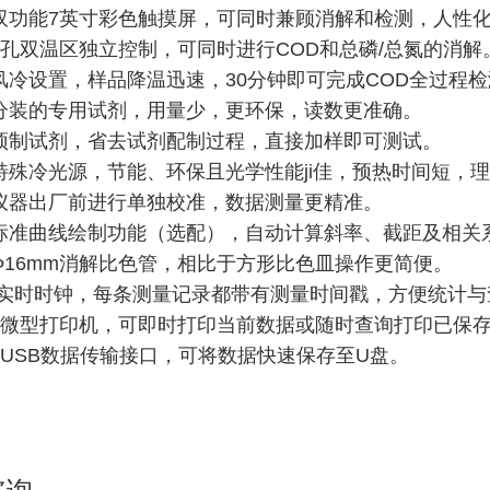
集成双功能7英寸彩色触摸屏，可同时兼顾消解和检测，人性
消解孔双温区独立控制，可同时进行COD和总磷/总氮的消解
调风冷设置，样品降温迅速，30分钟即可完成COD全过程
定量分装的专用试剂，用量少，更环保，读数更准确。
选配预制试剂，省去试剂配制过程，直接加样即可测试。
用特殊冷光源，节能、环保且光学性能ji佳，预热时间短，
每台仪器出厂前进行单独校准，数据测量更精准。
内置标准曲线绘制功能（选配），自动计算斜率、截距及相关系
配Φ16mm消解比色管，相比于方形比色皿操作更简便。
内置实时时钟，每条测量记录都带有测量时间戳，方便统计与
 标配微型打印机，可即时打印当前数据或随时查询打印已保
配备USB数据传输接口，可将数据快速保存至U盘。