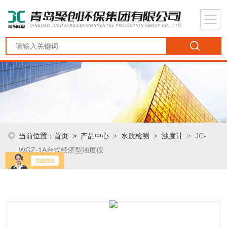
当前位置：
首页
>
产品中心
>
水质检测
>
浊度计
> JC-
WGZ-1A台式经济型浊度仪