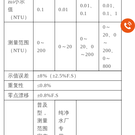
zui小示
0.01、
0.01、
值
0.1
0.01
0.1
0.1、1
（NTU）
0～
20、0
0～
测量范围
0～
～
0～20
20、0
（NTU）
200
200、
～200
0～
800
示值误差
±8%（±2.5%F.S）
重复性
≤0.8%
零点漂移
±0.8%F.S
普及
型，
纯净
测量
水厂
范围
专