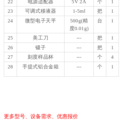
22
电源适配器
5V 2A
个
1
23
可调式移液器
1-5ml
把
1
24
微型电子天平
500g(精
台
1
度0.01g)
25
美工刀
---
把
1
26
镊子
---
把
1
27
刻度样品杯
---
个
4
28
手提式铝合金箱
---
个
1
更多型号、设备需求、优惠报价