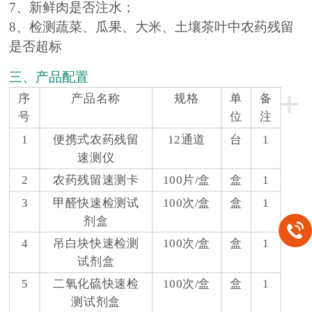
7、新鲜肉是否注水；
8、检测蔬菜、瓜果、大米、土壤茶叶中农药残留
是否超标
三、产品配置
+
序
产品名称
规格
单
备
号
位
注
1
便携式农药残留
12通道
台
1
速测仪
2
农药残留速测卡
100片/盒
盒
1
3
甲醛快速检测试
100次/盒
盒
1
剂盒
4
吊白块快速检测
100次/盒
盒
1
试剂盒
5
二氧化硫快速检
100次/盒
盒
1
测试剂盒