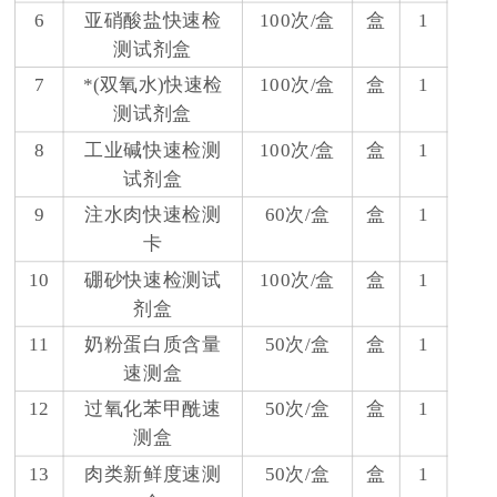
6
亚硝酸盐快速检
100次/盒
盒
1
测试剂盒
7
*(双氧水)快速检
100次/盒
盒
1
测试剂盒
8
工业碱快速检测
100次/盒
盒
1
试剂盒
9
注水肉快速检测
60次/盒
盒
1
卡
10
硼砂快速检测试
100次/盒
盒
1
剂盒
11
奶粉蛋白质含量
50次/盒
盒
1
速测盒
12
过氧化苯甲酰速
50次/盒
盒
1
测盒
13
肉类新鲜度速测
50次/盒
盒
1