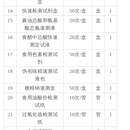
盒
14
快速检测试剂盒
50次/盒
盒
1
15
酱油总酸和氨基
20次/盒
盒
1
酸态氮速测液
16
食醋中总酸快速
20次/盒
盒
1
测定试液
17
食用色素检测试
50次/盒
盒
1
剂
18
伪劣味精速测试
20次/盒
盒
1
液包
19
糖精钠速测盒
50次/盒
盒
1
20
食用油酸价检测
10次/管
管
1
试纸
21
过氧化值检测试
10次/管
管
1
纸