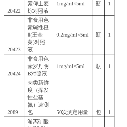
素俾士麦
1mg/ml×5ml
瓶
1
20422
棕对照液
非食用色
素碱性橙
Ⅱ(王金
0.2mg/ml×5ml
瓶
1
黄)对照
20423
液
非食用色
素罗丹明
1mg/ml×5ml
瓶
1
20424
B对照液
肉类新鲜
度（挥发
性盐基
氮）速测
2089
包
50次测定用量
包
1
游离矿酸