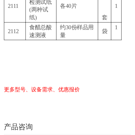
检测试纸
2111
各40片
1
(两种试
纸)
套
食醋总酸
约30份样品用
1
2112
袋
速测液
量
更多型号、设备需求、优惠报价
产品咨询