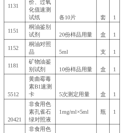
价、过氧
1131
化值速测
试纸
各10片
套
1
桐油鉴别
1151
试剂
20份样品用量
盒
1
桐油对照
1152
品
5ml
支
1
矿物油鉴
1181
别试剂
10份样品用量
盒
1
黄曲霉毒
素B1速测
5512
卡
5次测定用量
盒
1
非食用色
素孔雀石
1mg/ml×5ml
瓶
1
20421
绿对照液
非食用色