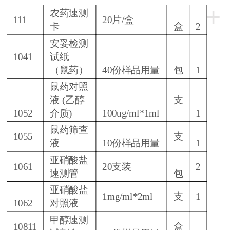
+
农药速测
111
20片/盒
卡
盒
2
安妥检测
1041
试纸
（鼠药）
40份样品用量
包
1
鼠药对照
液 (乙醇
支
1052
介质)
100ug/ml*1ml
1
鼠药筛查
1055
支
液
10份样品用量
1
亚硝酸盐
1061
20支装
2
速测管
包
亚硝酸盐
1mg/ml*2ml
支
1
1062
对照液
甲醇速测
10811
盒