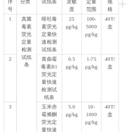
+
序
分类
试纸条
灵敏
定量
规
号
度
范围
格
1
真菌
呕吐毒
25
100-
40T/
毒素
素荧光
μg/kg
5000
盒
荧光
定量快
μg/kg
定量
速检测
检测
试纸条
试纸
2
黄曲霉
0.5
1-75
40T/
条
毒素B1
μg/kg
μg/kg
盒
荧光定
量快速
检测试
纸条
3
玉米赤
5.0
10-
40T/
霉烯酮
μg/kg
1000
盒
荧光定
μg/kg
量快速