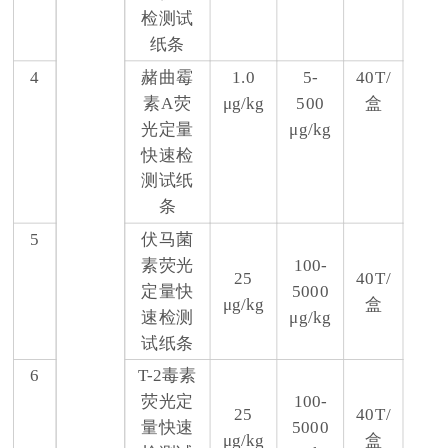
检测试
纸条
4
赭曲霉
1.0
5-
40T/
素A荧
μg/kg
500
盒
光定量
μg/kg
快速检
测试纸
条
5
伏马菌
素荧光
100-
25
40T/
定量快
5000
μg/kg
盒
速检测
μg/kg
试纸条
6
T-2毒素
荧光定
100-
25
40T/
量快速
5000
μg/kg
盒