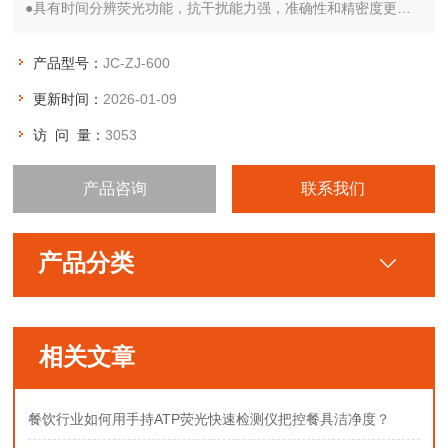
●具有时间分辨荧光功能，抗干扰能力强，准确性和精密度更高;
●标准曲线自动导入，无需现场定标，结果自动打印和保存;
●支持操作系统远程自动更新和标准曲线自动下载;
产品型号：
JC-ZJ-600
●可单机检测，也可联网布控，支持检测数据自动传和溯源;
更新时间：
2026-01-09
访 问 量：
3053
产品咨询
联系我们
产品分类
相关文章
餐饮行业如何用手持ATP荧光快速检测仪把控餐具洁净度？