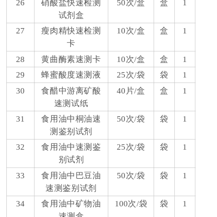
26
硝酸盐快速检测
50次/盒
盒
1
试剂盒
27
瘦肉精快速检测
10次/盒
盒
1
卡
28
黄曲酶素速测卡
10次/盒
盒
1
29
蜂蜜酸度速测液
25次/袋
袋
1
30
食醋中游离矿酸
40片/盒
盒
1
速测试纸
31
食用油中桐油速
50次/袋
袋
1
测鉴别试剂
32
食用油中速测鉴
25次/袋
袋
1
别试剂
33
食用油中巴豆油
50次/袋
袋
1
速测鉴别试剂
34
食用油中矿物油
100次/袋
袋
1
速测盒