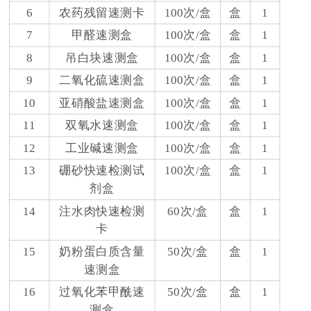
6
农药残留速测卡
100次/盒
盒
1
7
甲醛速测盒
100次/盒
盒
1
8
吊白块速测盒
100次/盒
盒
1
9
二氧化硫速测盒
100次/盒
盒
1
10
亚硝酸盐速测盒
100次/盒
盒
1
11
双氧水速测盒
100次/盒
盒
1
12
工业碱速测盒
100次/盒
盒
1
13
硼砂快速检测试
100次/盒
盒
1
剂盒
14
注水肉快速检测
60次/盒
盒
1
卡
15
奶粉蛋白质含量
50次/盒
盒
1
速测盒
16
过氧化苯甲酰速
50次/盒
盒
1
测盒