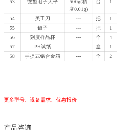
53
微型电子天平
500g(精
台
1
度0.01g)
54
美工刀
---
把
1
55
镊子
---
把
1
56
刻度样品杯
---
个
4
57
PH试纸
---
盒
1
58
手提式铝合金箱
---
个
2
更多型号、设备需求、优惠报价
产品咨询