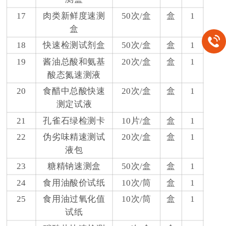
17
肉类新鲜度速测
50次/盒
盒
1
盒
18
快速检测试剂盒
50次/盒
盒
1
19
酱油总酸和氨基
20次/盒
盒
1
酸态氮速测液
20
食醋中总酸快速
20次/盒
盒
1
测定试液
21
孔雀石绿检测卡
10片/盒
盒
1
22
伪劣味精速测试
20次/盒
盒
1
液包
23
糖精钠速测盒
50次/盒
盒
1
24
食用油酸价试纸
10次/筒
盒
1
25
食用油过氧化值
10次/筒
盒
1
试纸