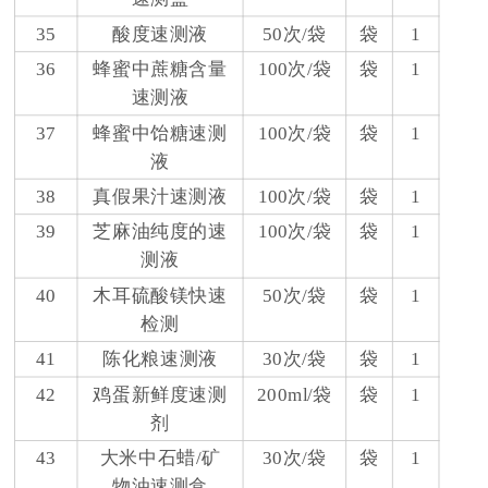
35
酸度速测液
50次/袋
袋
1
36
蜂蜜中蔗糖含量
100次/袋
袋
1
速测液
37
蜂蜜中饴糖速测
100次/袋
袋
1
液
38
真假果汁速测液
100次/袋
袋
1
39
芝麻油纯度的速
100次/袋
袋
1
测液
40
木耳硫酸镁快速
50次/袋
袋
1
检测
41
陈化粮速测液
30次/袋
袋
1
42
鸡蛋新鲜度速测
200ml/袋
袋
1
剂
43
大米中石蜡/矿
30次/袋
袋
1
物油速测盒