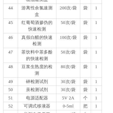
44
游离性余氯速测
200次/袋
袋
1
盒
45
红葡萄酒掺伪的
50次/袋
袋
1
快速检测
46
真假白醋的快速
100次/袋
袋
1
检测
47
茶饮料中茶多酚
50次/袋
袋
1
的快速检测
48
豆浆生熟度的检
80次/袋
袋
1
测
49
砷检测试剂
30次/袋
袋
1
50
汞检测试剂
30次/袋
袋
1
51
电源适配器
5V 2A
个
1
52
可调式移液器
0-5ml
把
1