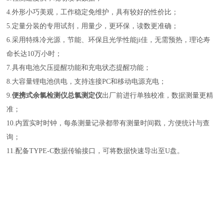
4.外形小巧美观，工作稳定免维护，具有较好的性价比；
5.定量分装的专用试剂，用量少，更环保，读数更准确；
6.采用特殊冷光源，节能、环保且光学性能ji佳，无需预热，理论寿
命长达10万小时；
7.具有电池欠压提醒功能和充电状态提醒功能；
8.大容量锂电池供电，支持连接PC和移动电源充电；
9.
便携式余氯检测仪总氯测定仪
出厂前进行单独校准，数据测量更精
准；
10.内置实时时钟，每条测量记录都带有测量时间戳，方便统计与查
询；
11.配备TYPE-C数据传输接口，可将数据快速导出至U盘。