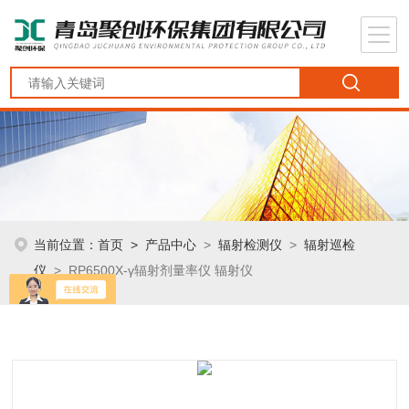
当前位置：
首页
>
产品中心
>
辐射检测仪
>
辐射巡检
仪
> RP6500X-γ辐射剂量率仪 辐射仪