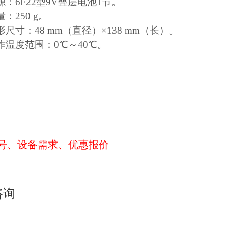
源：6F22型9V叠层电池1节。
量：250 g。
形尺寸：48 mm（直径）×138 mm（长）。
作温度范围：0℃～40℃。
号、设备需求、优惠报价
咨询