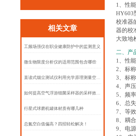
1、性
HY60
校准器的
相关文章
器的校准
大致地
工频场强仪在职业健康防护中的监测意义
二、产
1、性能等
微生物限度分析仪的适用范围包含哪些
2、标称
3、标称
直读式烟尘测试仪利用光学原理测量空气中烟尘的含量
4、声压
如何提高空气浮游细菌采样器的采样效率与准确性？
5、频率
6、总失
行星式球磨机罐体材质有哪几种
7、等效
8、耦合
总氮空白值偏高？四招轻松解决！
9、电