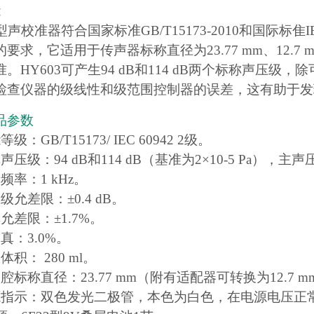
能
3型声校准器符合国家标准GB/T15173-2010和国际标隹I
要求，它适用于传声器标称直径为23.77 mm、12.7
。HY603可产生94 dB和114 dB两个标称声压
检查仪器的级线性和级范围控制器的误差，这有助于发
品参数
级：GB/T15173/ IEC 60942 2级。
声压级：94 dB和114 dB（基准为2×10-5 Pa），主声
频率：1 kHz。
级允差限：±0.4 dB。
允差限：±1.7%。
真：3.0%。
体积： 280 ml。
腔标称直径：23.77 mm（附有适配器可转换为12.7 m
源指示：双色发光二极管，本色为白色，在电源电压正常