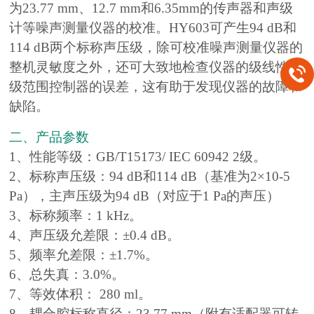
为23.77 mm、12.7 mm和6.35mm的传声器和声级
计等噪声测量仪器的校准。HY603可产生94 dB和
114 dB两个标称声压级，除可校准噪声测量仪器的
整机灵敏度之外，还可大致地检查仪器的级线性和
级范围控制器的误差，这有助于发现仪器的故障和
缺陷。
二、产品参数
1、性能等级：GB/T15173/ IEC 60942 2级。
2、标称声压级：94 dB和114 dB（基准为2×10-5
Pa），主声压级为94 dB（对应于1 Pa的声压）
3、标称频率：1 kHz。
4、声压级允差限：±0.4 dB。
5、频率允差限：±1.7%。
6、总失真：3.0%。
7、等效体积： 280 ml。
8、耦合腔标称直径：23.77 mm（附有适配器可转