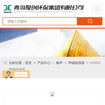
当前位置：
首页
>
产品中心
>
噪声
>
声级校准器
> HY603
声级校准器