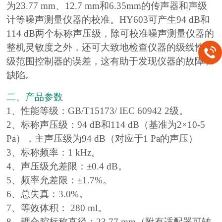
为23.77 mm、12.7 mm和6.35mm的传声器和声级
计等噪声测量仪器的校准。HY603可产生94 dB和
114 dB两个标称声压级，除可校准噪声测量仪器的
整机灵敏度之外，还可大致地检查仪器的级线性和
级范围控制器的误差，这有助于发现仪器的故障和
缺陷。
二、产品参数
1、性能等级：GB/T15173/ IEC 60942 2级。
2、标称声压级：94 dB和114 dB（基准为2×10-5
Pa），主声压级为94 dB（对应于1 Pa的声压）
3、标称频率：1 kHz。
4、声压级允差限：±0.4 dB。
5、频率允差限：±1.7%。
6、总失真：3.0%。
7、等效体积： 280 ml。
8、耦合腔标称直径：23.77 mm（附有适配器可转