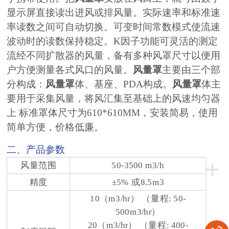
显示屏直接读出进风或排风量。实际速率和标准速
率读数之间可自动切换。可变时间常数模式使流速
波动时的读数保持稳定。K因子功能可灵活的测定
流经不同扩散器的风量，备有多种风罩尺寸以便用
户方便测量各式风口的风量。
风量罩
主要由三个部
分构成：
风量罩
体、基座、PDA构成。
风量罩
体主
要用于采集风量，将风汇集至基础上的风速均匀器
上 标准罩体尺寸为610*610MM，安装简易，使用
简单方便，
价格低廉。
二、产品参数
+
风量范围
50-3500 m3/h
精度
±5% 或8.5m3
10（m3/hr） （量程: 50-
500m3/hr）
20（m3/hr） （量程: 400-