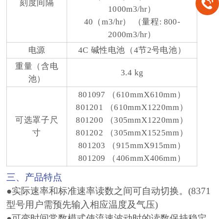
刻度间隔
1000m3/hr）
40（m3/hr） （量程: 800-
2000m3/hr）
电源
4C 碱性电池（4节2号电池）
重量（含电
3.4 kg
池）
801097 （610mmX610mm）
801201 （610mmX1220mm）
可选罩子尺
801200 （305mmX1220mm）
寸
801202 （305mmX1525mm）
801203 （915mmX915mm）
801209 （406mmX406mm）
三、产品特点
●实际速率和标准速率读数之间可自动切换。(8371
型号用户需预先输入相应温度及气压)
●可变时间常数模式使流速波动时的读数保持稳定