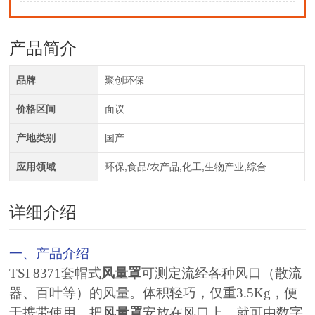
产品简介
品牌
聚创环保
价格区间
面议
产地类别
国产
应用领域
环保,食品/农产品,化工,生物产业,综合
详细介绍
一、产品介绍
TSI 8371套帽式
风量罩
可测定流经各种风口（散流
器、百叶等）的风量。体积轻巧，仅重3.5Kg，便
于携带使用。把
风量罩
安放在风口上，就可由数字