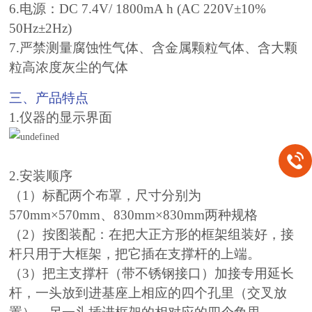
6.电源：DC 7.4V/ 1800mA h (AC 220V±10%
50Hz±2Hz)
7.严禁测量腐蚀性气体、含金属颗粒气体、含大颗
粒高浓度灰尘的气体
三、产品特点
1.仪器的显示界面
2.安装顺序
（1）标配两个布罩，尺寸分别为
570mm×570mm、830mm×830mm两种规格
（2）按图装配：在把大正方形的框架组装好，接
杆只用于大框架，把它插在支撑杆的上端。
（3）把主支撑杆（带不锈钢接口）加接专用延长
杆，一头放到进基座上相应的四个孔里（交叉放