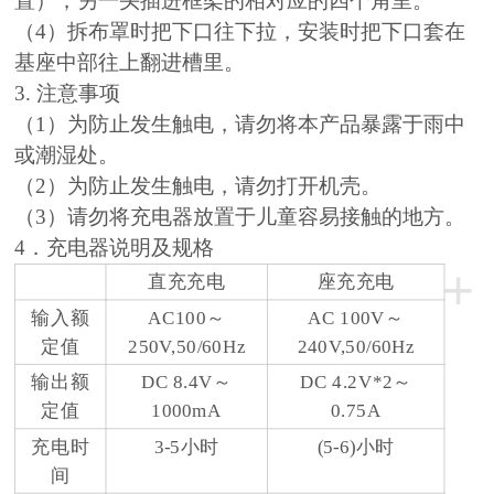
置），另一头插进框架的相对应的四个角里。
（4）拆布罩时把下口往下拉，安装时把下口套在
基座中部往上翻进槽里。
3. 注意事项
（1）为防止发生触电，请勿将本产品暴露于雨中
或潮湿处。
（2）为防止发生触电，请勿打开机壳。
（3）请勿将充电器放置于儿童容易接触的地方。
4．充电器说明及规格
+
直充充电
座充充电
输入额
AC100～
AC 100V～
定值
250V,50/60Hz
240V,50/60Hz
输出额
DC 8.4V～
DC 4.2V*2～
定值
1000mA
0.75A
充电时
3-5小时
(5-6)小时
间