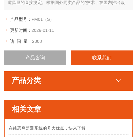
道风量的直接测定。根据国外同类产品的*技术，在国内推出该产
品的生产。PM01（s）风量仪通过孔板式标准风洞装置进行多点
风量校正，然后提供使用，是用户直接测定风量既可靠又简便的
产品型号：
PM01（S）
仪器。
更新时间：
2026-01-11
访 问 量：
2308
产品咨询
联系我们
产品分类
相关文章
在线恶臭监测系统的几大优点，快来了解