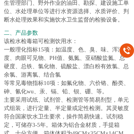
生管理部门、野外作业的油田、勘探、建设施工单
位、水处理单位等进行水资源选择、水质评价、判
断水处理效果和实施饮水卫生监督的检验设备。
二、产品参数
该检水检毒箱可检测饮用水：
一般理化指标15项：如温度、色、臭、味、浑浊
度、肉眼可见物、PH值、氨氮、亚硝酸盐氮、总
硬度、总铁、氯化物、硫酸盐、漂白粉有效氯、总
余氯、游离氯、结合氯
等常见毒物指标10项：如氟化物、六价铬、酚类、
砷、氰化wu
、汞、镉、铅、钡、硼、等。
主要采用试纸、试剂管、检测管等简易剂型，单元
式组装，进行定量、半定量或定性检测。其灵敏度
符合国家饮水卫生要求，操作简易快速。试剂稳
定，可储存3-5年。箱体为铝合金材质，手提箱
式，十分方便。箱体体积为49CM×35CM×14CM，