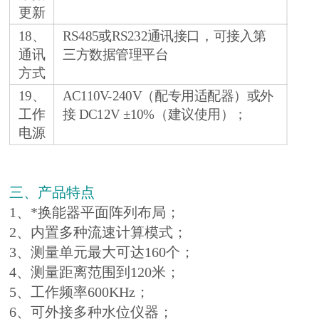
更新
18、
RS485或RS232通讯接口，可接入第
通讯
三方数据管理平台
方式
19、
AC110V-240V（配专用适配器）或外
工作
接 DC12V ±10%（建议使用）；
电源
三、产品特点
1、*换能器平面阵列布局；
2、内置多种流速计算模式；
3、测量单元最大可达160个；
4、测量距离范围到120米；
5、工作频率600KHz；
6、可外接多种水位仪器；