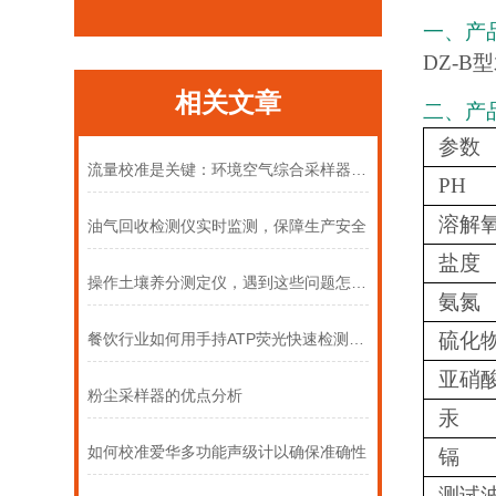
一、产
DZ-
相关文章
二、产
参数
流量校准是关键：环境空气综合采样器的周期性维护指南
PH
溶解
油气回收检测仪实时监测，保障生产安全
盐度
操作土壤养分测定仪，遇到这些问题怎么办
氨氮
硫化
餐饮行业如何用手持ATP荧光快速检测仪把控餐具洁净度？
亚硝
粉尘采样器的优点分析
汞
如何校准爱华多功能声级计以确保准确性
镉
测试