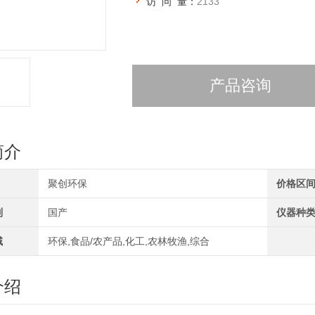
访 问 量：
2133
产品咨询
简介
聚创环保
价格区
别
国产
仪器种
域
环保,食品/农产品,化工,农林牧渔,综合
介绍