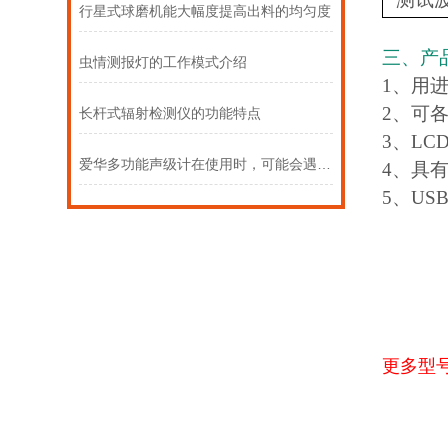
行星式球磨机能大幅度提高出料的均匀度
三、产
虫情测报灯的工作模式介绍
1、用
2、可
长杆式辐射检测仪的功能特点
3、L
爱华多功能声级计在使用时，可能会遇到以下常见问题
4、具
5、U
更多型