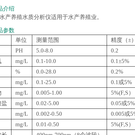
品介绍
B型水产养殖水质分析仪适用于水产养殖业。
品参数
单位
测量范围
精度（±
PH
5.0-8.0
0.2
氧
mg/L
0.1-10.0
0.1±5%
%
0.0-28.0
0.2%
mg/L
0.1-25.0
0.1或5%
物
mg/L
0.005-1.00
5%(F,S）
酸盐
mg/L
0.02-5.00
0.05或5%
mg/L
0.002-0.50
0.005或5
mg/L
0.01-0.50
5%(F,S）
波长
400nm-700nm（8个波段）