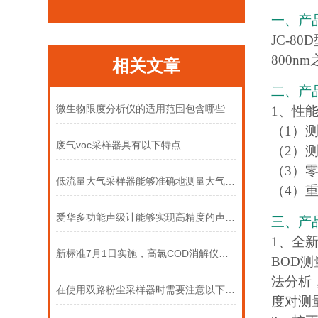
一、产
JC-80
800
相关文章
二、产
微生物限度分析仪的适用范围包含哪些
1、性
（1）
废气voc采样器具有以下特点
（2）测
（3）
低流量大气采样器能够准确地测量大气中的各种污染物
（4）
爱华多功能声级计能够实现高精度的声音测量
三、产
1、全
新标准7月1日实施，高氯COD消解仪怎么选才合规？
BOD
法分析
在使用双路粉尘采样器时需要注意以下事项
度对测