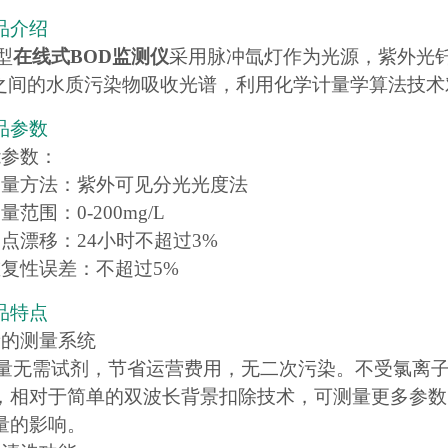
品介绍
D型
在线式BOD监测仪
采用脉冲氙灯作为光源，紫外光钎
nm之间的水质污染物吸收光谱，利用化学计量学算法技
品参数
能参数：
测量方法：紫外可见分光光度法
量范围：0-200mg/L
零点漂移：24小时不超过3%
重复性误差：不超过5%
品特点
新的测量系统
测量无需试剂，节省运营费用，无二次污染。不受氯离
，相对于简单的双波长背景扣除技术，可测量更多参数
量的影响。