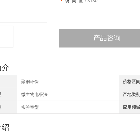
访 问 量：
3130
产品咨询
简介
聚创环保
价格区
理
微生物电极法
产地类
类
实验室型
应用领
介绍