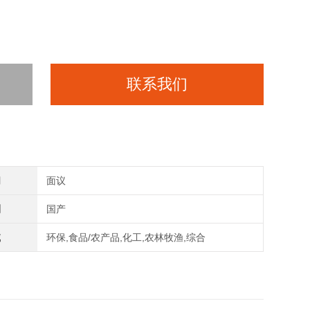
联系我们
间
面议
别
国产
域
环保,食品/农产品,化工,农林牧渔,综合