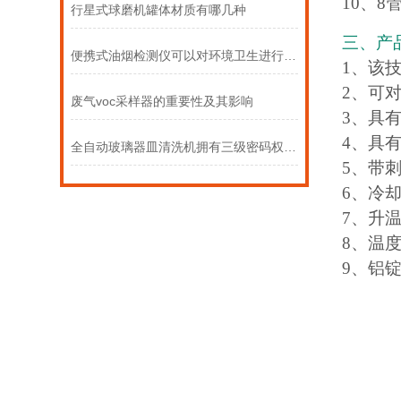
10、
行星式球磨机罐体材质有哪几种
三、产
便携式油烟检测仪可以对环境卫生进行有效的监测和控制
1、该
2、可
废气voc采样器的重要性及其影响
3、具
4、具
全自动玻璃器皿清洗机拥有三级密码权限管理
5、带
6、冷
7、升
8、温
9、铝