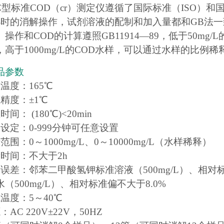
02C型标准COD（cr）测定仪遵循了国际标准（ISO
小时的消解操作，试剂溶液的配制和加入量都和GB法
操作和COD的计算遵照GB11914—89，低于50m
，高于1000mg/L的COD水样，可以通过水样的比例
品参数
温度：165℃
精度：±1℃
间： (180℃)<20min
设定：0-999分钟可任意设置
范围：0～1000mg/L、0～10000mg/L（水样稀释）
量时间：不大于2h
误差：邻苯二甲酸氢钾标准溶液（500mg/L）、相对标
（500mg/L）、相对标准偏不大于8.0%
温度：5～40℃
AC 220V±22V，50HZ