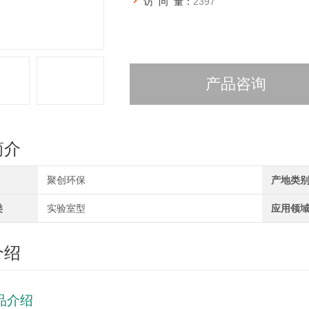
访 问 量：
2397
产品咨询
简介
聚创环保
产地类
类
实验室型
应用领
介绍
品介绍