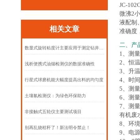
JC-1
微沸2
液配制、
相关文章
准确度
二、产
数显式旋转粘度计主要应用于测定钻井液或有关流体的粘度
1、测量
2、恒温
浅析便携式油烟检测仪的数据准确性
3、升温时
4、时间
行星式球磨机能大幅度提高出料的均匀度
5、测量
土壤氡检测仪：为绿色环保助力
6、测
7、测量
非接触式五轮仪主要测试项目
有机废水
8、环境
别再乱烧秸秆了！新法明令禁止！
9、电源：