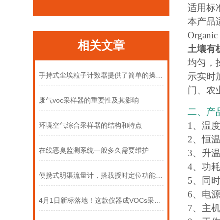
适用标
本产品适用
Organic
相关文章
土壤有
均匀，操
示实时
手持式尘埃粒子计数器提供了简单的操作模式
门、农
废气voc采样器的重要性及其影响
二、产
1、温度
环境空气综合采样器的结构和特点
2、恒温
在线恶臭监测系统一般多久需要维护
3、升温时
4、功耗：
便携式明渠流量计，搭载授时定位功能上线
5、同
6、电源
4月1日新标落地！这款仪器成VOCs采样合规优选
7、主机尺