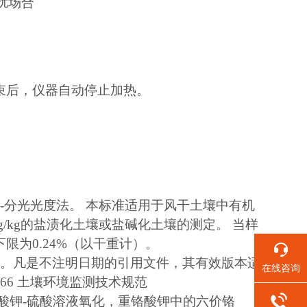
扰场合
束后，仪器自动停止加热。
-分光光度法。 本标准适用于风干土壤中有机
mg/kg的盐渍化土壤或盐碱化土壤的测定。 当样
下限为0.24%（以干重计）。
款。凡是不注明日期的引用文件，其有效版本适
在线咨询
 166 土壤环境监测技术规范
酸钾-硫酸溶液氧化，重铬酸钾中的六价铬