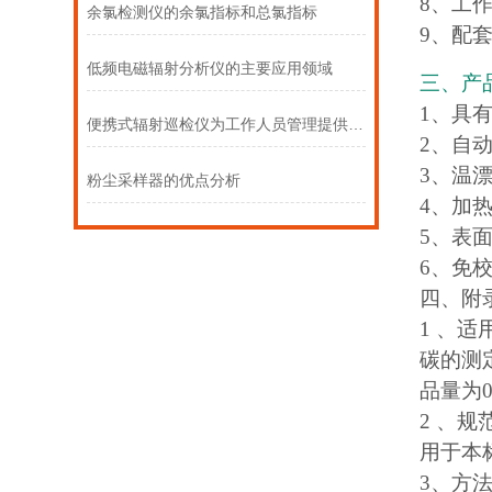
8、工
余氯检测仪的余氯指标和总氯指标
9、配
低频电磁辐射分析仪的主要应用领域
三、产
1、具
便携式辐射巡检仪为工作人员管理提供了便利
2、自
3、温
粉尘采样器的优点分析
4、加
5、表
6、免
四、附
1 、
碳的测定
品量为0
2 、
用于本标
3、方