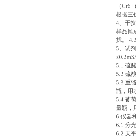
（Cr
根据三
4、干
样品摊
扰。 
5、试
≤0.2
5.1 硫
5.2 硫
5.3 
瓶，用
5.4 
量瓶，
6 仪器
6.1 
6.2 天