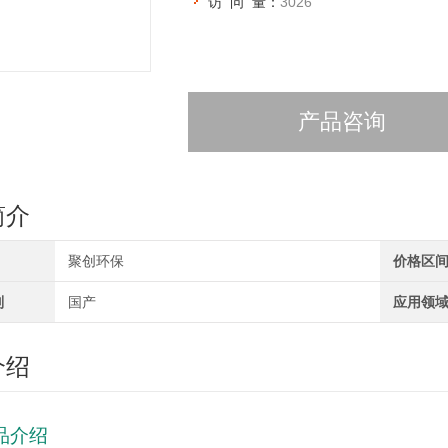
访 问 量：
3026
产品咨询
简介
聚创环保
价格区
别
国产
应用领
介绍
品介绍