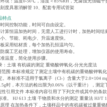
作环境：温度0-50℃，湿度＜85%RH，无腐蚀无强磁干
套刻度具塞消解管 10、配套专用试管架
品特点
有时间控制功能，时间可自由设定。
动计算恒温加热时间，无需人工进行计时，加热时间结
漂小、节能、耗电少、升温速度快。
热板采用铝材质，每个加热孔恒温均匀。
面防腐工艺处理，增加仪器的使用寿命。
校准温度，简化使用步骤。
录：土壤 有机碳的测定 重铬酸钾氧化-分光光度法
适用范围 本标准规定了测定土壤中有机碳的重铬酸钾氧化
。本标准不适用于氯离子（Cl-）含量大于2.0×104 
.5g时，本方法的检出限为0.06%（以干重计），测定
规范性引用文件 本标准内容引用了下列文件或其中的条
准。 HJ 613 土壤 干物质和水分的测定 重量法 HJ/T
法原理 在加热条件下，土壤样品中的有机碳被过量重铬