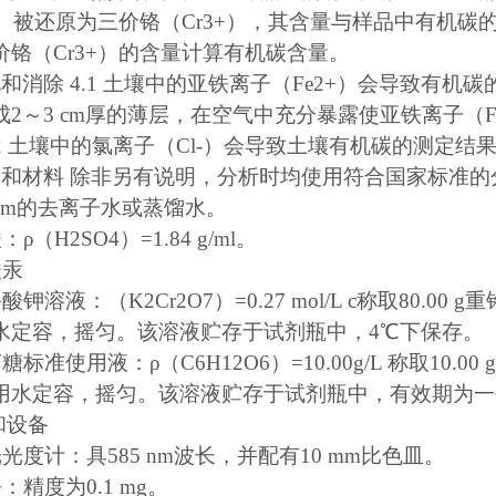
6+）被还原为三价铬（Cr3+），其含量与样品中有机碳
价铬（Cr3+）的含量计算有机碳含量。
扰和消除 4.1 土壤中的亚铁离子（Fe2+）会导致有
成2～3 cm厚的薄层，在空气中充分暴露使亚铁离子（F
4.2 土壤中的氯离子（Cl-）会导致土壤有机碳的测定
剂和材料 除非另有说明，分析时均使用符合国家标准的
mS/m的去离子水或蒸馏水。
酸：ρ（H2SO4）=1.84 g/ml。
酸汞
重铬酸钾溶液：（K2Cr2O7）=0.27 mol/L c称取80.
水定容，摇匀。该溶液贮存于试剂瓶中，4℃下保存。
葡萄糖标准使用液：ρ（C6H12O6）=10.00g/L 称取10
用水定容，摇匀。该溶液贮存于试剂瓶中，有效期为一
和设备
分光光度计：具585 nm波长，并配有10 mm比色皿。
平：精度为0.1 mg。