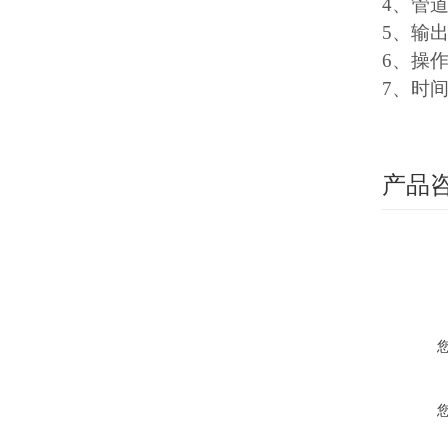
4、管
5、输
6、操
7、时
产品