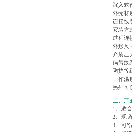
沉入式
外壳材
连接线
安装方
过程连接
外形尺寸
介质压力：
信号线
防护等级
工作温度
另外可
三、产
1、适
2、现
3、可输