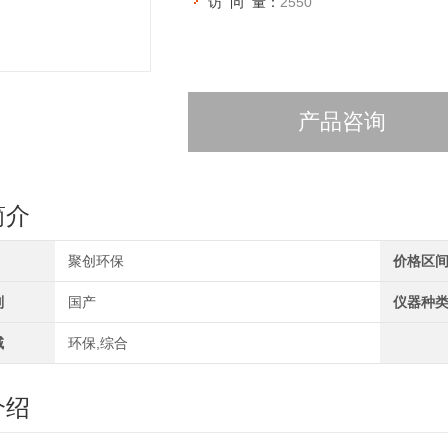
访 问 量：
2550
产品咨询
简介
聚创环保
价格区
别
国产
仪器种
域
环保,综合
介绍