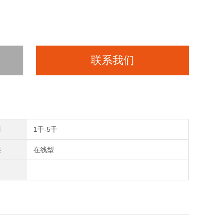
联系我们
间
1千-5千
类
在线型