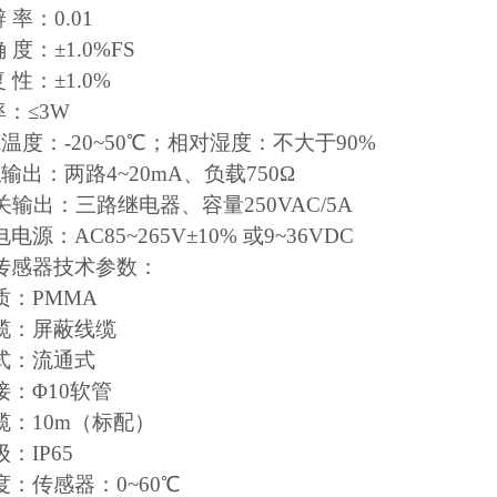
 率：0.01
 度：±1.0%FS
 性：±1.0%
率：≤3W
温度：-20~50℃；相对湿度：不大于90%
输出：两路4~20mA、负载750Ω
关输出：三路继电器、容量250VAC/5A
电源：AC85~265V±10% 或9~36VDC
传感器技术参数：
质：PMMA
缆：屏蔽线缆
式：流通式
接：Φ10软管
缆：10m（标配）
：IP65
：传感器：0~60℃