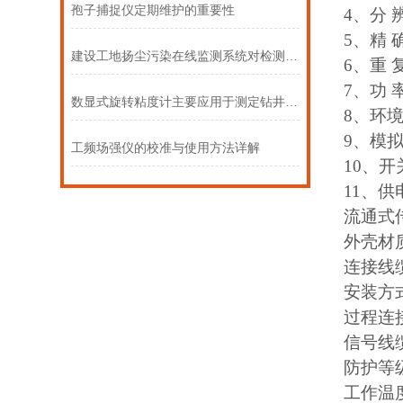
孢子捕捉仪定期维护的重要性
4、分 辨
5、精 确
建设工地扬尘污染在线监测系统对检测环境质量有多重要？
6、重 复
7、功 
数显式旋转粘度计主要应用于测定钻井液或有关流体的粘度
8、环境
9、模拟
工频场强仪的校准与使用方法详解
10、开
11、供电
流通式
外壳材
连接线
安装方
过程连
信号线
防护等级
工作温度