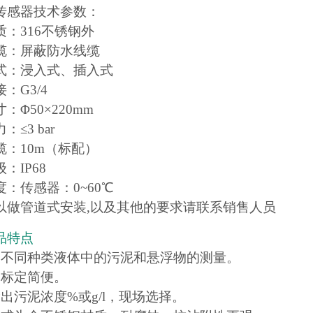
传感器技术参数：
质：316不锈钢外
缆：屏蔽防水线缆
式：浸入式、插入式
：G3/4
：Φ50×220mm
≤3 bar
缆：10m（标配）
：IP68
：传感器：0~60℃
以做管道式安装,以及其他的要求请联系销售人员
品特点
合不同种类液体中的污泥和悬浮物的测量。
场标定简便。
出污泥浓度%或g/l，现场选择。