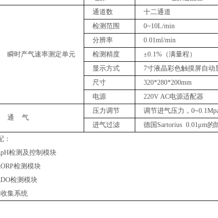
通道数
十二通道
检测范围
0~10L/min
分辨率
0.01ml/min
瞬时产气速率测定单元
检测精度
±0.1%
（满量程）
显示方式
7
寸液晶彩色触摸屏自动
尺寸
32
0*
28
0*200mm
电源
220V AC
电源适配器
压力调节
调节进气压力，
0~
0.1M
p
通
气
进气过滤
德国
Sartorius 0.01μm
的
配：
线
pH
检测及控制模块
线
ORP
检测模块
线
DO
检测模块
气收集系统