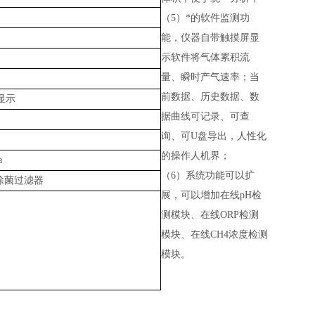
（
5）*的软件监测功
能，仪器自带触摸屏显
示软件将气体累积流
量、瞬时产气速率；当
前数据、历史数据、数
显示
据曲线可记录、可查
询、可U盘导出，人性化
的操作人机界；
a
（
6）系统功能可以扩
除菌过滤器
展，可以增加在线pH检
测模块、在线ORP检测
模块、在线CH4浓度检测
模块。