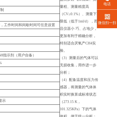
电话
量程、测量精度高
控制
（CV≤0.1%）、测量下
限低（低于1ml/d），而
微信扫一扫
作，工作时间和间歇时间可任意设置
且仪器小 巧、占地少，
更加有利于精确分析，
特别适合厌氧产CH4实
验。
pH
指示剂（用户自备）
（
3）测量后的气体可以
%
无损收集，用作进一步
分析；
（
4）配备温度和压力传
感器，将测量的气体体
积实时换算成标准状态
显示
（273.15 K，
101.325KPa）下的气体
体积，便于统一分析；