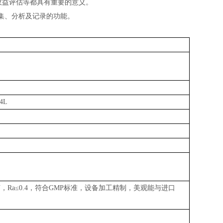
收益评估等都具有重要的意义。
集、分析及记录的功能。
.4L
艺，
Ra≤0.4
，符合
GMP
标准，设备加工精制，美观能与进口