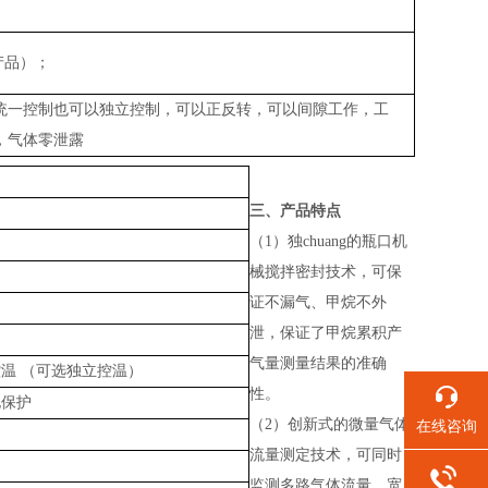
产品）；
统一控制也可以独立控制，可以正反转，可以间隙工作，工
，气体零泄露
三、
产品特点
（
1）独chuang的瓶口机
械搅拌密封技术，可保
证不漏气、甲烷不外
泄，保证了甲烷累积产
气量测量结果的准确
控温
（可选独立控温）
性。
电保护
（
2）创新式的微量气体
在线咨询
流量测定技术，可同时
监测多路气体流量、宽