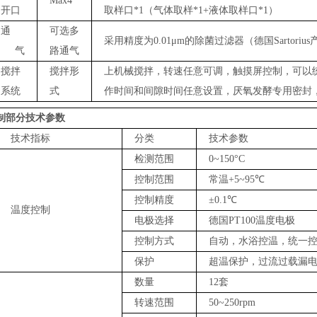
Max4
开口
取样
口
*1
（气体取样
*
1+
液体取样口
*
1
）
通
可选多
采用精度为
0.01μm
的除菌过滤器（德国
Sartorius
气
路通气
搅拌
搅拌形
上机械搅拌，转速任意可调，触摸屏控制，可以
系统
式
作时间和间隙时间任意设置，厌氧发酵专用密封
制部分技术参数
技术指标
分类
技术参数
检测范围
0~150°C
控制范围
常温
+5~95℃
控制精度
±0.1℃
温度控制
电极选择
德国
P
T100
温度电极
控制方式
自动，水浴控温，统一
保护
超温保护，过流过载漏
数量
12
套
转速范围
50~250rpm