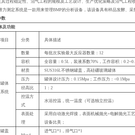
及其过程稳定性、沼气工程的规模及工艺设计、生产优化策略及沼气工程
潜力测定系统是一款用来管理
BMP的分析设备，该设备具有样品发酵、采
参数
体及功能
项目
分类
具体描述
数量
每批次实验最大反应器数量：
12
容积
全容量：
0
.5L
，装液系数
70%
，工作容积：
0.2~0
材质
SUS316L
不锈钢罐盖，高硅硼玻璃罐体
压力
罐体设计压力：
0.15Mpa
；工作压力：
<0.1Mpa
罐体
径高比
1
：
2
系统
控温方
水浴控温，统一温度（可选独立控温）
式
表面处
采用自动激光焊接，表面机械抛光
+
电解抛光工
理
设备比美；
罐盖
进气口
*1
，排气口
*1