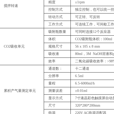
精度
±1rpm
搅拌转速
控制方式
独立控制，也可以统一
转动方式
可正转、可反转
工作方式
可连续工作，可间歇工
吸附瓶数量
可同时连接
12
个反应器
体积
CO2
吸附瓶体积：
100ml
CO2
吸收单元
规格尺寸
56 x 105 x 8 mm
吸收液
80ml
，
3M NaOH
溶液和
效率
二氧化碳吸收效率：
>98
通道数：
十二通道
分辨率
6.5
ml
量程
6.5
-6000ml/h
累积产气量测定单元
测量误差
±
0.01ml
显示方式
7
寸液晶彩色触摸屏自动
尺寸
32
0*
28
0*200mm
电源
220V AC
电源适配器