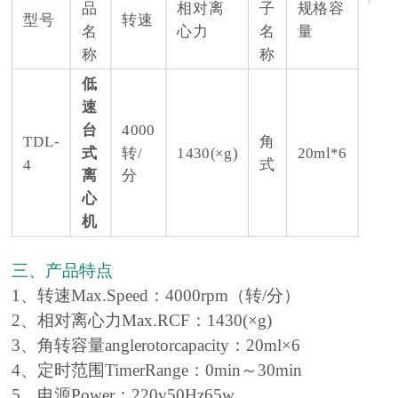
品
相对离
子
规格容
型号
转速
名
心力
名
量
称
称
低
速
台
4000
TDL-
角
式
转/
1430(×g)
20ml*6
4
式
离
分
心
机
三、产品特点
1、转速Max.Speed：4000rpm（转/分）
2、相对离心力Max.RCF：1430(×g)
3、角转容量anglerotorcapacity：20ml×6
4、定时范围TimerRange：0min～30min
5、电源Power：220v50Hz65w