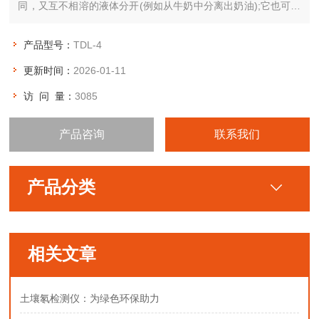
同，又互不相溶的液体分开(例如从牛奶中分离出奶油);它也可用
于排除湿固体中的液体，例如用洗衣机甩干湿衣服;特殊的超速管
式分离机还可分离不同密度的气体混合物;利用不同密度或粒度的
产品型号：
TDL-4
固体颗粒在液体中沉降速度不同的特点。
更新时间：
2026-01-11
访 问 量：
3085
产品咨询
联系我们
产品分类
相关文章
土壤氡检测仪：为绿色环保助力