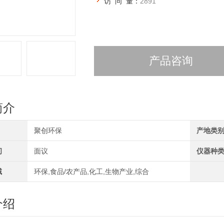
访 问 量：
2891
产品咨询
简介
聚创环保
产地类
间
面议
仪器种
域
环保,食品/农产品,化工,生物产业,综合
介绍